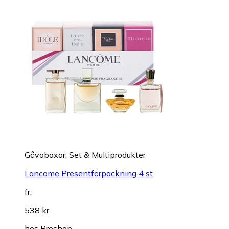
Gåvoboxar, Set & Multiprodukter
Lancome Presentförpackning 4 st
fr.
538 kr
hos
Proshop