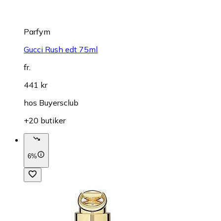
Parfym
Gucci Rush edt 75ml
fr.
441 kr
hos
Buyersclub
+20 butiker
6%