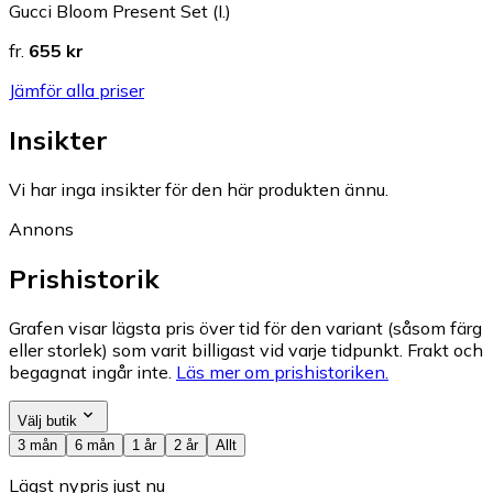
Gucci Bloom Present Set (I.)
fr.
655 kr
Jämför alla priser
Insikter
Vi har inga insikter för den här produkten ännu.
Annons
Prishistorik
Grafen visar lägsta pris över tid för den variant (såsom färg
eller storlek) som varit billigast vid varje tidpunkt. Frakt och
begagnat ingår inte.
Läs mer om prishistoriken.
Välj butik
3 mån
6 mån
1 år
2 år
Allt
Lägst nypris just nu