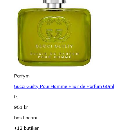
Parfym
Gucci Guilty Pour Homme Elixir de Parfum 60ml
fr.
951 kr
hos
flaconi
+12 butiker