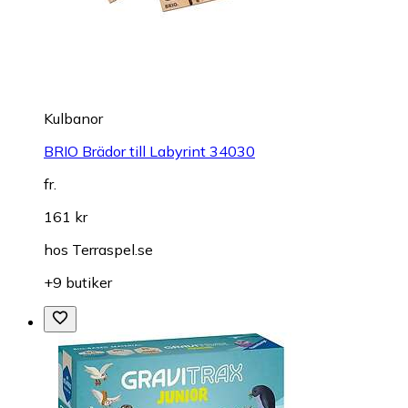
Kulbanor
BRIO Brädor till Labyrint 34030
fr.
161 kr
hos
Terraspel.se
+9 butiker