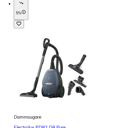
5%
Dammsugare
Electrolux PD82 D8 Pure