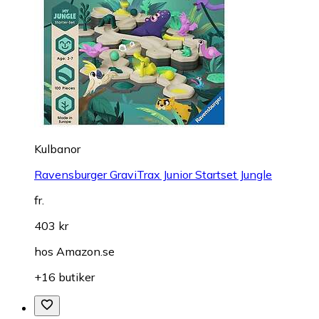
Kulbanor
Ravensburger GraviTrax Junior Startset Jungle
fr.
403 kr
hos
Amazon.se
+16 butiker