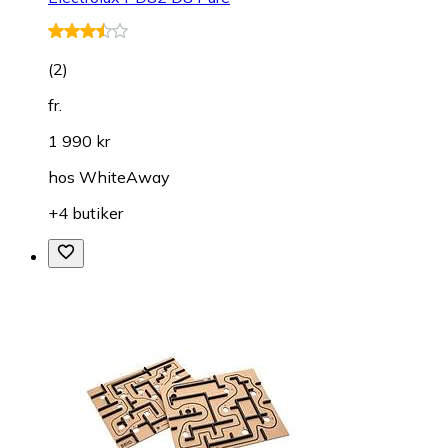
(
2
)
fr.
1 990 kr
hos
WhiteAway
+4 butiker