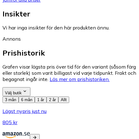
Insikter
Vi har inga insikter för den här produkten ännu.
Annons
Prishistorik
Grafen visar lägsta pris över tid för den variant (såsom färg
eller storlek) som varit billigast vid varje tidpunkt. Frakt och
begagnat ingår inte.
Läs mer om prishistoriken.
Välj butik
3 mån
6 mån
1 år
2 år
Allt
Lägst nypris just nu
805 kr