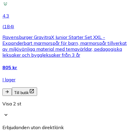
4.3
(
184
)
Ravensburger GravitraX Junior Starter Set XXL -
Expanderbart marmorspår för barn, marmorspår tillverkat
av miljövänliga material med temavärldar, pedagogiska
leksaker och byggleksaker från 3 år
805 kr
I lager
Till butik
Visa 2 st
Erbjudanden utan direktlänk