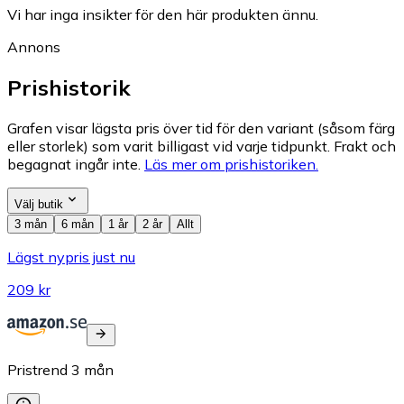
Vi har inga insikter för den här produkten ännu.
Annons
Prishistorik
Grafen visar lägsta pris över tid för den variant (såsom färg
eller storlek) som varit billigast vid varje tidpunkt. Frakt och
begagnat ingår inte.
Läs mer om prishistoriken.
Välj butik
3 mån
6 mån
1 år
2 år
Allt
Lägst nypris just nu
209 kr
Pristrend
3
mån