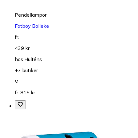
Pendellampor
Fatboy Bolleke
fr.
439 kr
hos
Hulténs
+7 butiker
fr. 815 kr