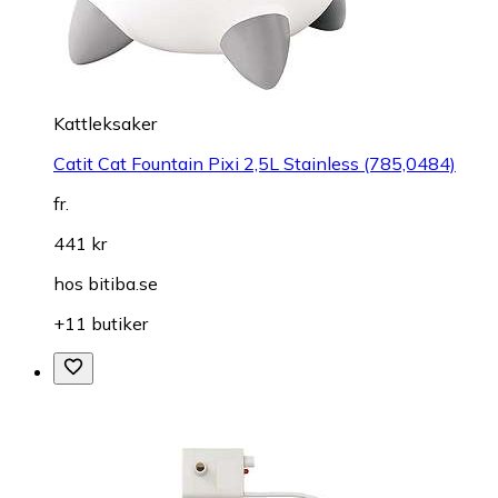
Kattleksaker
Catit Cat Fountain Pixi 2,5L Stainless (785,0484)
fr.
441 kr
hos
bitiba.se
+11 butiker