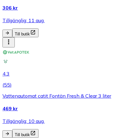
306 kr
Tillgänglig: 11 aug.
Till butik
4.3
(
55
)
Vattenautomat catit Fontän Fresh & Clear 3 liter
469 kr
Tillgänglig: 10 aug.
Till butik