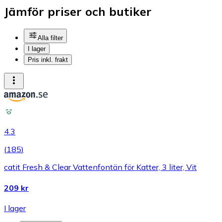
Jämför priser och butiker
Alla filter
I lager
Pris inkl. frakt
4.3
(
185
)
catit Fresh & Clear Vattenfontän för Katter, 3 liter, Vit
209 kr
I lager