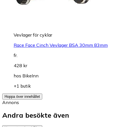
Vevlager för cyklar
Race Face Cinch Vevlager BSA 30mm 83mm
fr.
428 kr
hos
BikeInn
+1 butik
Hoppa över innehållet
Annons
Andra besökte även