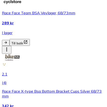
Race Face Team BSA Vevlager, 68/73mm
289 kr
I lager
Till butik
2.1
(
4
)
Race Face X-type Bsa Bottom Bracket Cups Silver 68/73
mm
342 kr