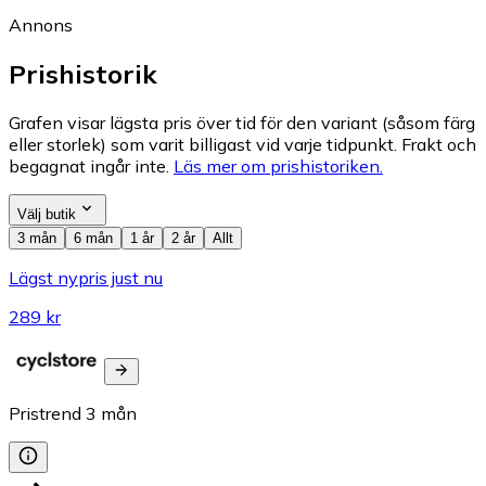
Annons
Prishistorik
Grafen visar lägsta pris över tid för den variant (såsom färg
eller storlek) som varit billigast vid varje tidpunkt. Frakt och
begagnat ingår inte.
Läs mer om prishistoriken.
Välj butik
3 mån
6 mån
1 år
2 år
Allt
Lägst nypris just nu
289 kr
Pristrend
3
mån