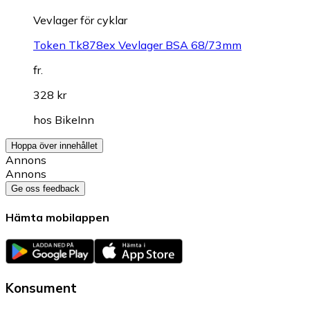
Vevlager för cyklar
Token Tk878ex Vevlager BSA 68/73mm
fr.
328 kr
hos
BikeInn
Hoppa över innehållet
Annons
Annons
Ge oss feedback
Hämta mobilappen
Konsument