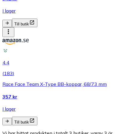
I lager
Till butik
4.4
(
183
)
Race Face Team X-Type BB-koppar, 68/73 mm
357 kr
I lager
Till butik
Vi har hittat produkten i totalt 3 butiker, varav 3 är