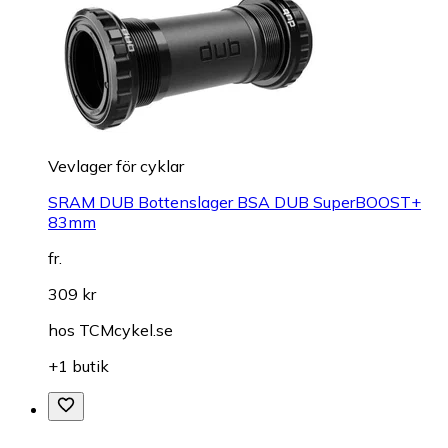
Vevlager för cyklar
SRAM DUB Bottenslager BSA DUB SuperBOOST+
83mm
fr.
309 kr
hos
TCMcykel.se
+1 butik