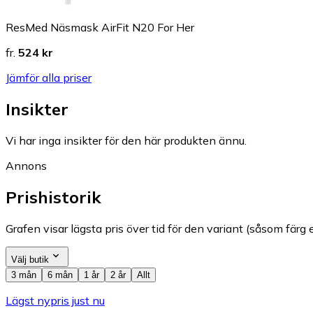
ResMed Näsmask AirFit N20 For Her
fr.
524 kr
Jämför alla priser
Insikter
Vi har inga insikter för den här produkten ännu.
Annons
Prishistorik
Grafen visar lägsta pris över tid för den variant (såsom färg e
Välj butik
3 mån
6 mån
1 år
2 år
Allt
Lägst nypris just nu