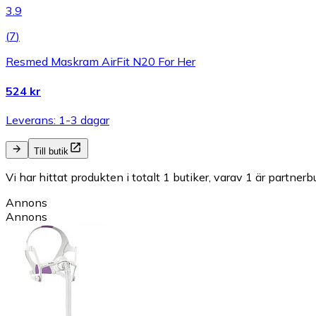
3.9
(
7
)
Resmed Maskram AirFit N20 For Her
524 kr
Leverans: 1-3 dagar
Till butik
Vi har hittat produkten i totalt 1 butiker, varav 1 är partnerbu
Annons
Annons