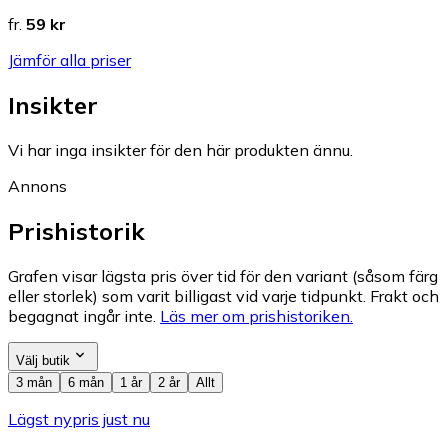
fr.
59 kr
Jämför alla priser
Insikter
Vi har inga insikter för den här produkten ännu.
Annons
Prishistorik
Grafen visar lägsta pris över tid för den variant (såsom färg
eller storlek) som varit billigast vid varje tidpunkt. Frakt och
begagnat ingår inte.
Läs mer om prishistoriken.
Välj butik
3 mån
6 mån
1 år
2 år
Allt
Lägst nypris just nu