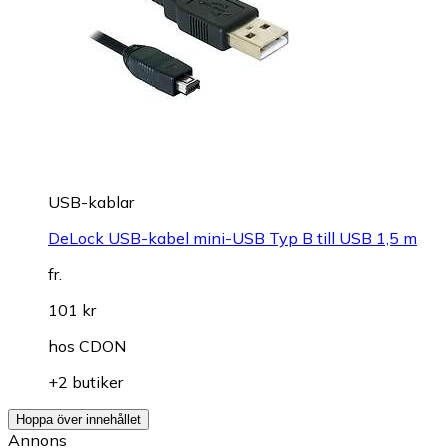
USB-kablar
DeLock USB-kabel mini-USB Typ B till USB 1,5 m
fr.
101 kr
hos
CDON
+2 butiker
Hoppa över innehållet
Annons