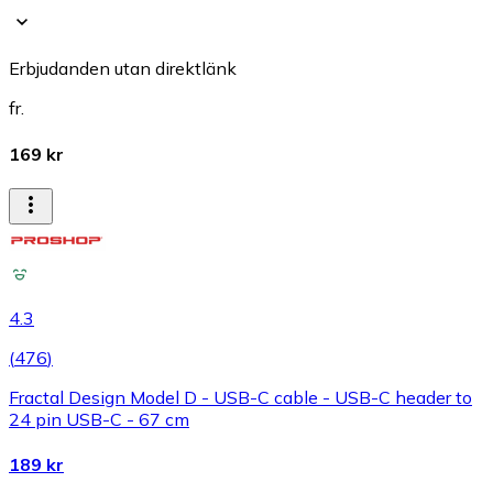
Erbjudanden utan direktlänk
fr.
169 kr
4.3
(
476
)
Fractal Design Model D - USB-C cable - USB-C header to
24 pin USB-C - 67 cm
189 kr