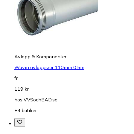
Avlopp & Komponenter
Wavin avloppsrör 110mm 0.5m
fr.
119 kr
hos
VVSochBAD.se
+4 butiker