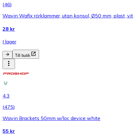
(
46
)
Wavin Wafix rörklammer, utan konsol, Ø50 mm, plast, vit
28 kr
I lager
Till butik
4.3
(
475
)
Wavin Brackets 50mm w/loc device white
55 kr