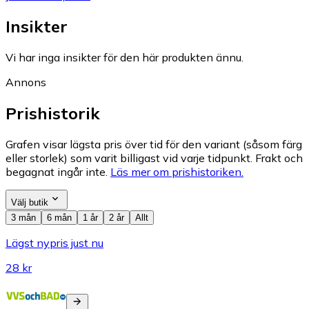
Insikter
Vi har inga insikter för den här produkten ännu.
Annons
Prishistorik
Grafen visar lägsta pris över tid för den variant (såsom färg
eller storlek) som varit billigast vid varje tidpunkt. Frakt och
begagnat ingår inte.
Läs mer om prishistoriken.
Välj butik
3 mån
6 mån
1 år
2 år
Allt
Lägst nypris just nu
28 kr