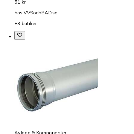
51 kr
hos
VVSochBAD.se
+3 butiker
Avlopp & Komponenter