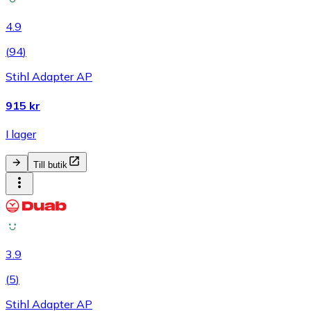
4.9
(
94
)
Stihl Adapter AP
915 kr
I lager
Till butik
3.9
(
5
)
Stihl Adapter AP