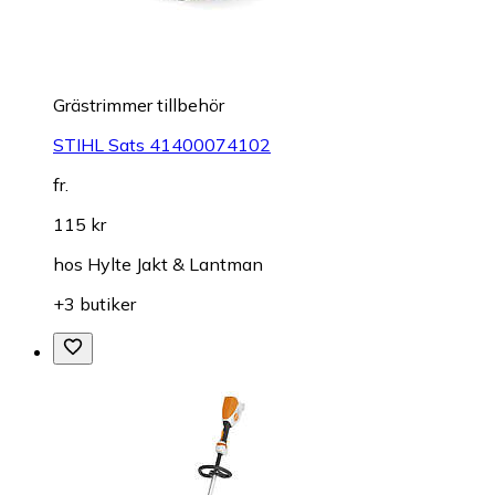
Grästrimmer tillbehör
STIHL Sats 41400074102
fr.
115 kr
hos
Hylte Jakt & Lantman
+3 butiker