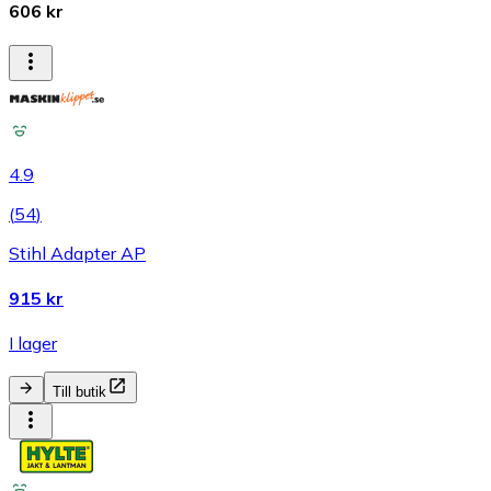
606 kr
4.9
(
54
)
Stihl Adapter AP
915 kr
I lager
Till butik