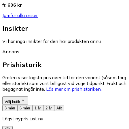
fr.
606 kr
Jämför alla priser
Insikter
Vi har inga insikter för den här produkten ännu.
Annons
Prishistorik
Grafen visar lägsta pris över tid för den variant (såsom färg
eller storlek) som varit billigast vid varje tidpunkt. Frakt och
begagnat ingår inte.
Läs mer om prishistoriken.
Välj butik
3 mån
6 mån
1 år
2 år
Allt
Lägst nypris just nu