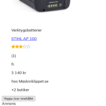
Verktygsbatterier
STIHL AP 100
(
1
)
fr.
3 140 kr
hos
Maskinklippet.se
+2 butiker
Hoppa över innehållet
Annons