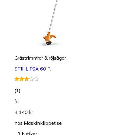
Grästrimmrar & röjsågar
STIHL FSA 60 R
(
1
)
fr.
4 140 kr
hos
Maskinklippet.se
+3 butiker