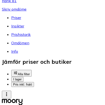
Rank 81
Skriv omdöme
Priser
Insikter
Prishistorik
Omdömen
Info
Jämför priser och butiker
Alla filter
I lager
Pris inkl. frakt