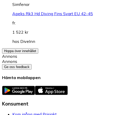
Simfenor
Apeks Rk3 Hd Diving Fins Svart EU 42-45
fr.
1 522 kr
hos
DiveInn
Hoppa över innehållet
Annons
Annons
Ge oss feedback
Hämta mobilappen
Konsument
Kom igång med Prisjakt