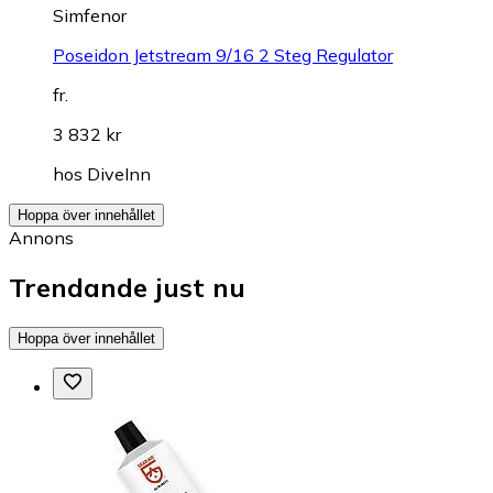
Simfenor
Poseidon Jetstream 9/16 2 Steg Regulator
fr.
3 832 kr
hos
DiveInn
Hoppa över innehållet
Annons
Trendande just nu
Hoppa över innehållet