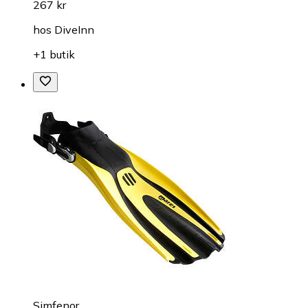
267 kr
hos
DiveInn
+1 butik
Simfenor