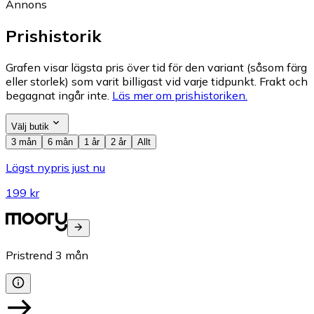
Annons
Prishistorik
Grafen visar lägsta pris över tid för den variant (såsom färg
eller storlek) som varit billigast vid varje tidpunkt. Frakt och
begagnat ingår inte.
Läs mer om prishistoriken.
Välj butik
3 mån
6 mån
1 år
2 år
Allt
Lägst nypris just nu
199 kr
Pristrend
3
mån