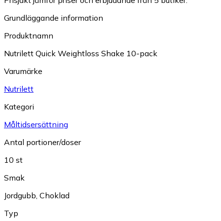
Prisjakt jämför priser och erbjudande från 5 butiker.
Grundläggande information
Produktnamn
Nutrilett Quick Weightloss Shake 10-pack
Varumärke
Nutrilett
Kategori
Måltidsersättning
Antal portioner/doser
10 st
Smak
Jordgubb
,
Choklad
Typ