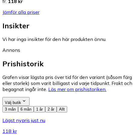
fr.
118 kr
Jämför alla priser
Insikter
Vi har inga insikter för den här produkten ännu.
Annons
Prishistorik
Grafen visar lägsta pris över tid för den variant (såsom färg
eller storlek) som varit billigast vid varje tidpunkt. Frakt och
begagnat ingår inte.
Läs mer om prishistoriken.
Välj butik
3 mån
6 mån
1 år
2 år
Allt
Lägst nypris just nu
118 kr