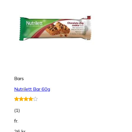
Bars
Nutrilett Bar 60g
(
1
)
fr.
26 kr