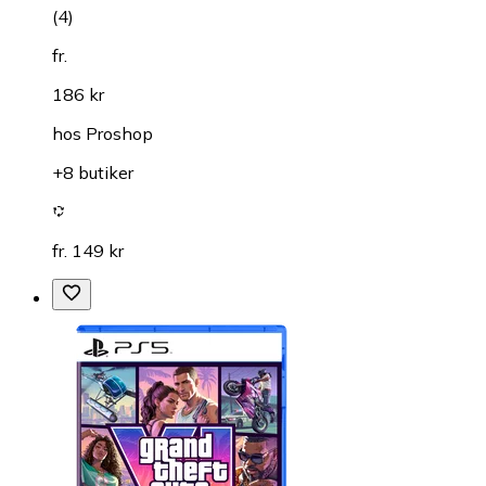
(
4
)
fr.
186 kr
hos
Proshop
+8 butiker
fr. 149 kr