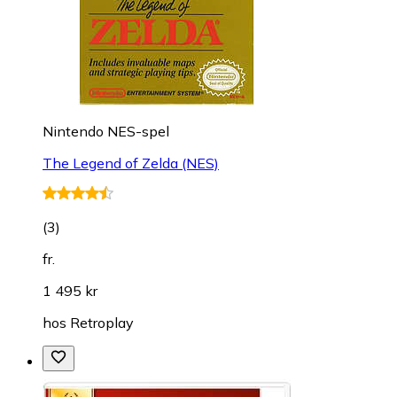
Nintendo NES-spel
The Legend of Zelda (NES)
(
3
)
fr.
1 495 kr
hos
Retroplay