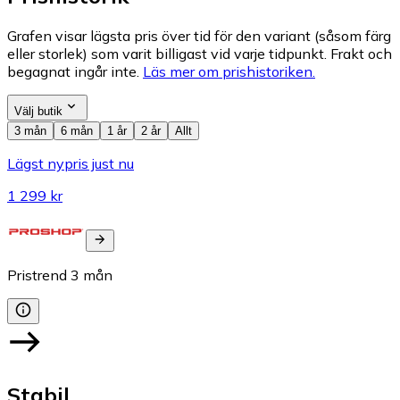
Grafen visar lägsta pris över tid för den variant (såsom färg
eller storlek) som varit billigast vid varje tidpunkt. Frakt och
begagnat ingår inte.
Läs mer om prishistoriken.
Välj butik
3 mån
6 mån
1 år
2 år
Allt
Lägst nypris just nu
1 299 kr
Pristrend
3
mån
Stabil