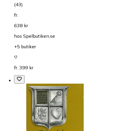
(
43
)
fr.
638 kr
hos
Spelbutiken.se
+5 butiker
fr. 399 kr