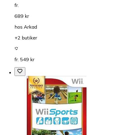
fr.
689 kr
hos
Arkad
+2 butiker
fr. 549 kr