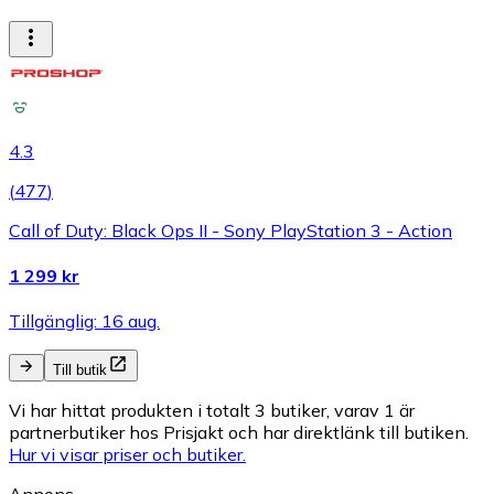
4.3
(
477
)
Call of Duty: Black Ops II - Sony PlayStation 3 - Action
1 299 kr
Tillgänglig: 16 aug.
Till butik
Vi har hittat produkten i totalt 3 butiker, varav 1 är
partnerbutiker hos Prisjakt och har direktlänk till butiken.
Hur vi visar priser och butiker.