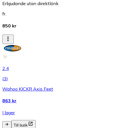
Erbjudande utan direktlänk
fr.
850 kr
2.4
(
3
)
Wahoo KICKR Axis Feet
863 kr
I lager
Till butik