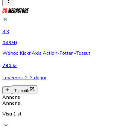
4.3
(
500+
)
Wahoo Kickr Axis Action-Fötter -Tassut
791 kr
Leverans: 2-3 dagar
Till butik
Annons
Annons
Visa 1 st