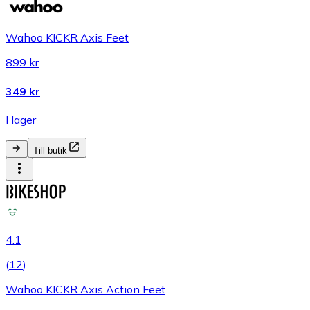
Wahoo KICKR Axis Feet
899 kr
349 kr
I lager
Till butik
4.1
(
12
)
Wahoo KICKR Axis Action Feet