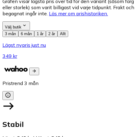
Grafen visar lägsta pris över tid för den variant (såsom färg
eller storlek) som varit billigast vid varje tidpunkt. Frakt och
begagnat ingår inte.
Läs mer om prishistoriken.
Välj butik
3 mån
6 mån
1 år
2 år
Allt
Lägst nypris just nu
349 kr
Pristrend
3
mån
Stabil