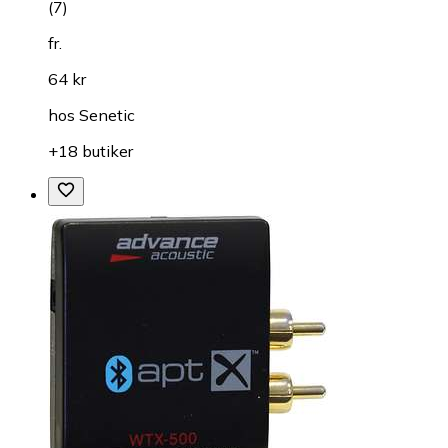
(
7
)
fr.
64 kr
hos
Senetic
+18 butiker