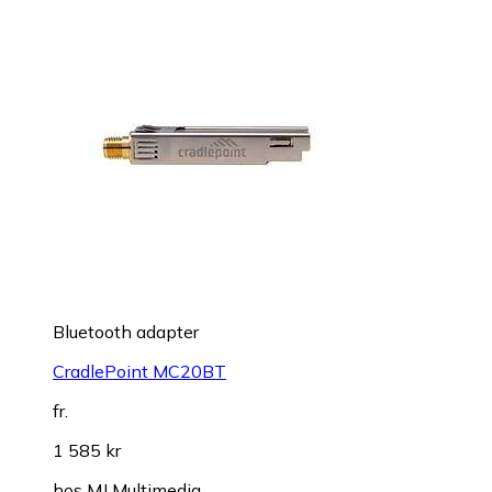
Bluetooth adapter
CradlePoint MC20BT
fr.
1 585 kr
hos
MJ Multimedia