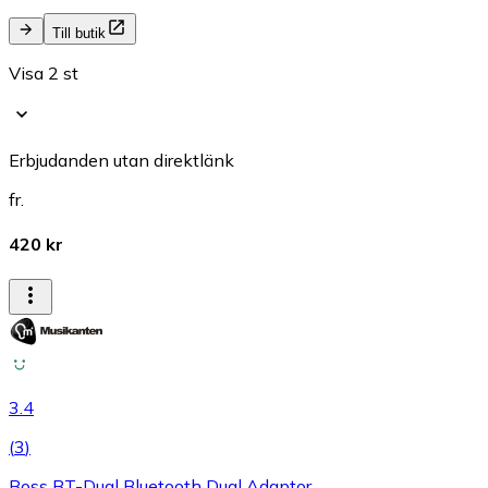
Till butik
Visa 2 st
Erbjudanden utan direktlänk
fr.
420 kr
3.4
(
3
)
Boss BT-Dual Bluetooth Dual Adaptor