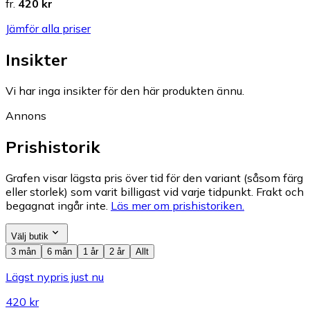
fr.
420 kr
Jämför alla priser
Insikter
Vi har inga insikter för den här produkten ännu.
Annons
Prishistorik
Grafen visar lägsta pris över tid för den variant (såsom färg
eller storlek) som varit billigast vid varje tidpunkt. Frakt och
begagnat ingår inte.
Läs mer om prishistoriken.
Välj butik
3 mån
6 mån
1 år
2 år
Allt
Lägst nypris just nu
420 kr