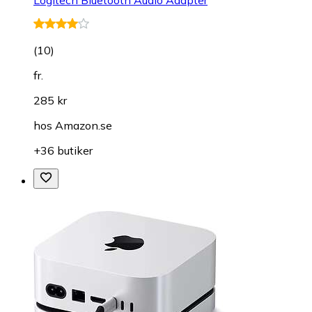
(
10
)
fr.
285 kr
hos
Amazon.se
+36 butiker