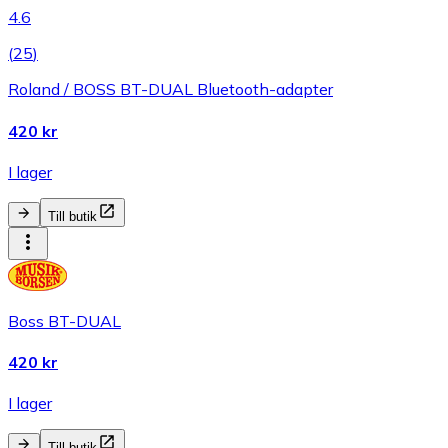
4.6
(
25
)
Roland / BOSS BT-DUAL Bluetooth-adapter
420 kr
I lager
Till butik
Boss BT-DUAL
420 kr
I lager
Till butik