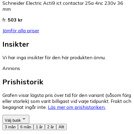
Schneider Electric Acti9 ict contactor 25a 4nc 230v 36
mm
fr.
503 kr
Jämför alla priser
Insikter
Vi har inga insikter för den här produkten ännu.
Annons
Prishistorik
Grafen visar lägsta pris över tid för den variant (såsom färg
eller storlek) som varit billigast vid varje tidpunkt. Frakt och
begagnat ingår inte.
Läs mer om prishistoriken.
Välj butik
3 mån
6 mån
1 år
2 år
Allt