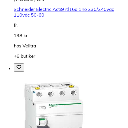
Schneider Electric Acti9 itl16a 1no 230/240vac
110vdc 50-60
fr.
138 kr
hos
Velltra
+6 butiker