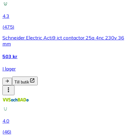
4.3
(
475
)
Schneider Electric Acti9 ict contactor 25a 4nc 230v 36
mm
503 kr
I lager
Till butik
4.0
(
46
)