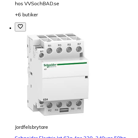
hos
VVSochBAD.se
+6 butiker
Jordfelsbrytare
Schneider Electric Ict 63a 4nc 220...240vac 50hz