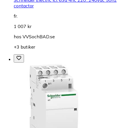
contactor
fr.
1 007 kr
hos
VVSochBAD.se
+3 butiker