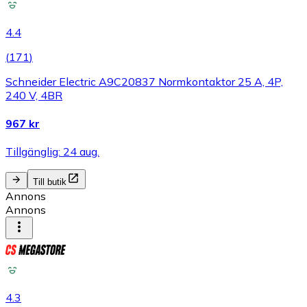
4.4
(
171
)
Schneider Electric A9C20837 Normkontaktor 25 A, 4P,
240 V, 4BR
967 kr
Tillgänglig: 24 aug.
Till butik
Annons
Annons
4.3