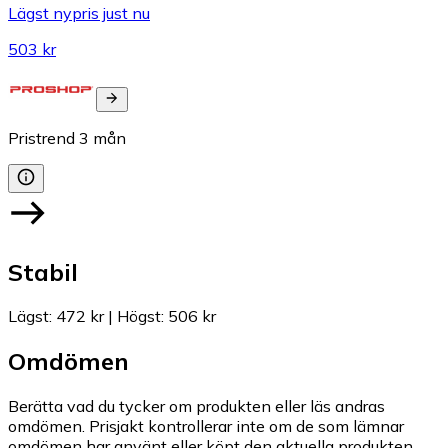
Lägst nypris just nu
503 kr
Pristrend
3
mån
Stabil
Lägst
:
472 kr
|
Högst
:
506 kr
Omdömen
Berätta vad du tycker om produkten eller läs andras
omdömen. Prisjakt kontrollerar inte om de som lämnar
omdömen har använt eller köpt den aktuella produkten.