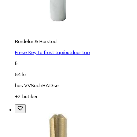
Rördelar & Rörstöd
Frese Key to frost tap/outdoor tap
fr.
64 kr
hos
VVSochBAD.se
+2 butiker