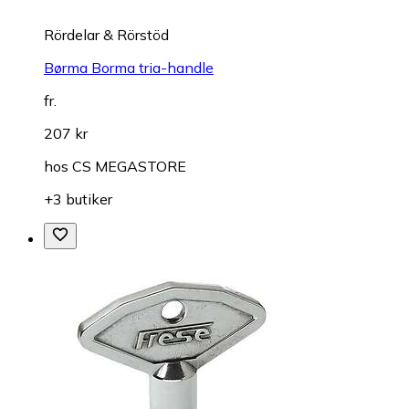
Rördelar & Rörstöd
Børma Borma tria-handle
fr.
207 kr
hos
CS MEGASTORE
+3 butiker