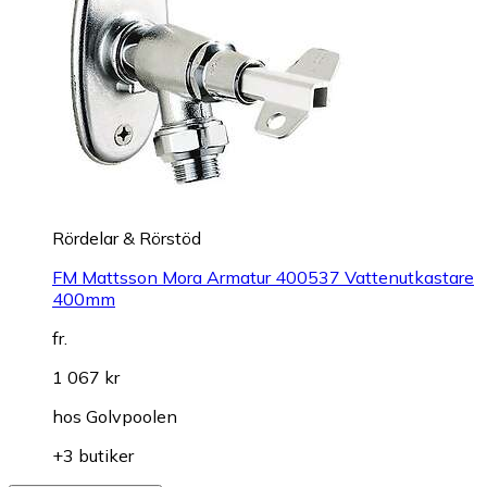
Rördelar & Rörstöd
FM Mattsson Mora Armatur 400537 Vattenutkastare
400mm
fr.
1 067 kr
hos
Golvpoolen
+3 butiker