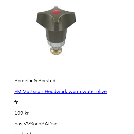
Rördelar & Rörstöd
FM Mattsson Headwork warm water olive
fr.
109 kr
hos
VVSochBAD.se