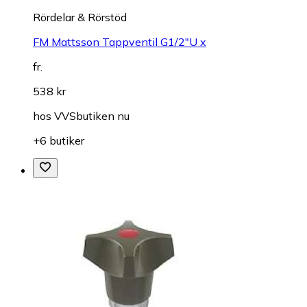
Rördelar & Rörstöd
FM Mattsson Tappventil G1/2"U x
fr.
538 kr
hos
VVSbutiken nu
+6 butiker