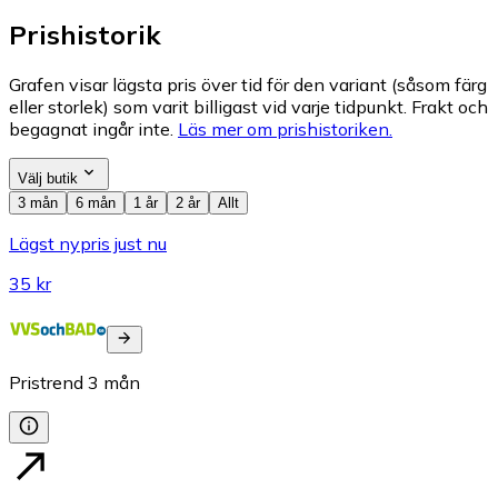
Prishistorik
Grafen visar lägsta pris över tid för den variant (såsom färg
eller storlek) som varit billigast vid varje tidpunkt. Frakt och
begagnat ingår inte.
Läs mer om prishistoriken.
Välj butik
3 mån
6 mån
1 år
2 år
Allt
Lägst nypris just nu
35 kr
Pristrend
3
mån