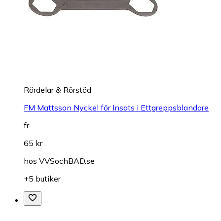
Rördelar & Rörstöd
FM Mattsson Nyckel för Insats i Ettgreppsblandare
fr.
65 kr
hos
VVSochBAD.se
+5 butiker