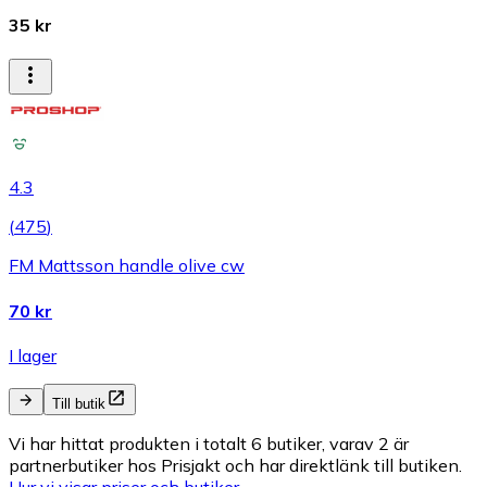
35 kr
4.3
(
475
)
FM Mattsson handle olive cw
70 kr
I lager
Till butik
Vi har hittat produkten i totalt 6 butiker, varav 2 är
partnerbutiker hos Prisjakt och har direktlänk till butiken.
Hur vi visar priser och butiker.