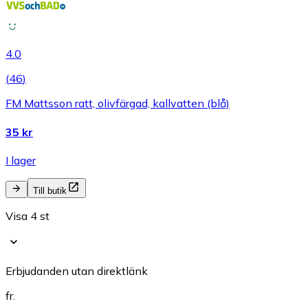
4.0
(
46
)
FM Mattsson ratt, olivfärgad, kallvatten (blå)
35 kr
I lager
Till butik
Visa 4 st
Erbjudanden utan direktlänk
fr.