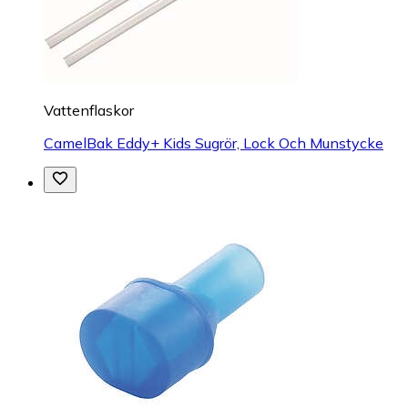
Vattenflaskor
CamelBak Eddy+ Kids Sugrör, Lock Och Munstycke