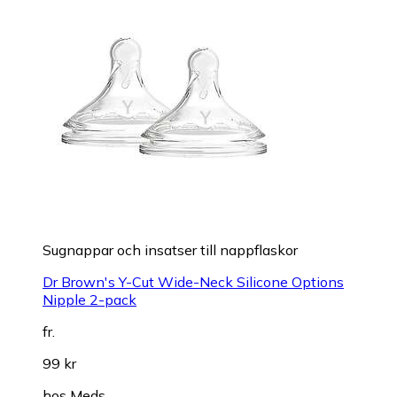
Sugnappar och insatser till nappflaskor
Dr Brown's Y-Cut Wide-Neck Silicone Options
Nipple 2-pack
fr.
99 kr
hos
Meds