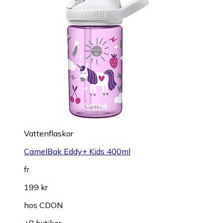
Vattenflaskor
CamelBak Eddy+ Kids 400ml
fr.
199 kr
hos
CDON
+8 butiker