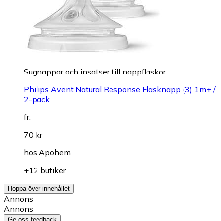
Sugnappar och insatser till nappflaskor
Philips Avent Natural Response Flasknapp (3) 1m+ /
2-pack
fr.
70 kr
hos
Apohem
+12 butiker
Hoppa över innehållet
Annons
Annons
Ge oss feedback