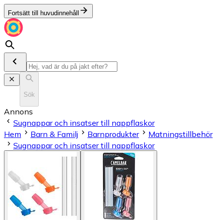
Fortsätt till huvudinnehåll
Sök
Annons
Sugnappar och insatser till nappflaskor
Hem
Barn & Familj
Barnprodukter
Matningstillbehör
Sugnappar och insatser till nappflaskor