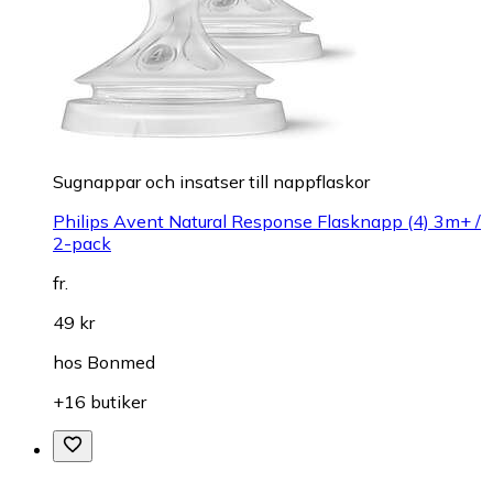
Sugnappar och insatser till nappflaskor
Philips Avent Natural Response Flasknapp (4) 3m+ /
2-pack
fr.
49 kr
hos
Bonmed
+16 butiker