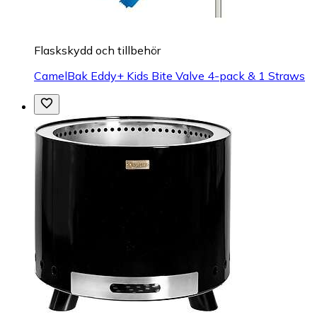
Flaskskydd och tillbehör
CamelBak Eddy+ Kids Bite Valve 4-pack & 1 Straws