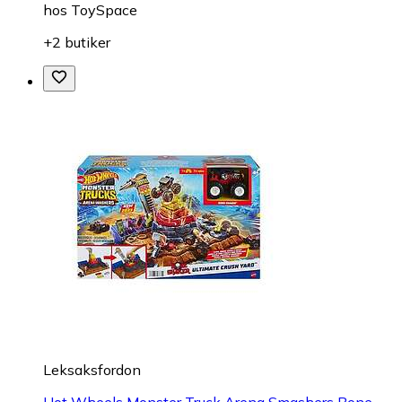
hos
ToySpace
+2 butiker
Leksaksfordon
Hot Wheels Monster Truck Arena Smashers Bone