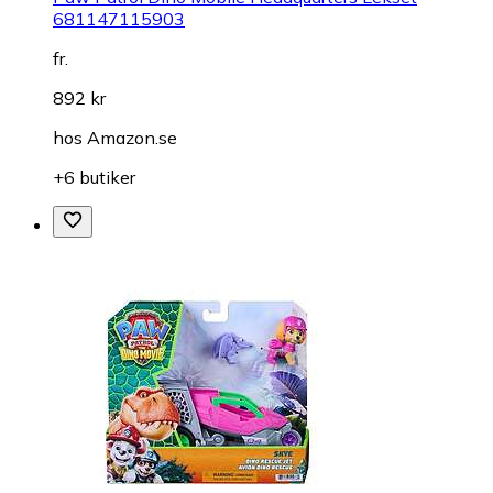
681147115903
fr.
892 kr
hos
Amazon.se
+6 butiker