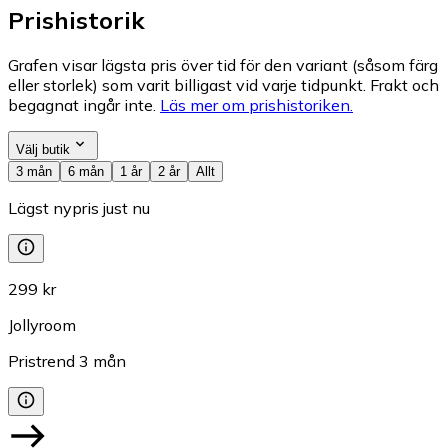
Prishistorik
Grafen visar lägsta pris över tid för den variant (såsom färg
eller storlek) som varit billigast vid varje tidpunkt. Frakt och
begagnat ingår inte.
Läs mer om prishistoriken.
Välj butik
3 mån
6 mån
1 år
2 år
Allt
Lägst nypris just nu
299 kr
Jollyroom
Pristrend
3
mån