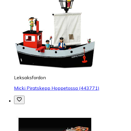
Leksaksfordon
Micki Piratskepp Hoppetossa (443771)