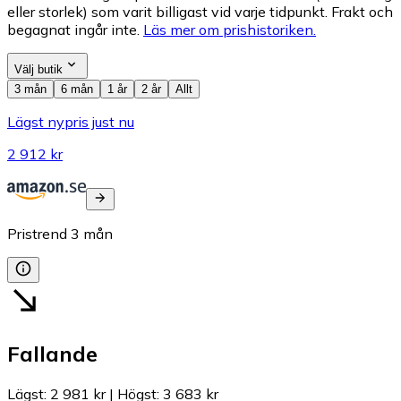
eller storlek) som varit billigast vid varje tidpunkt. Frakt och
begagnat ingår inte.
Läs mer om prishistoriken.
Välj butik
3 mån
6 mån
1 år
2 år
Allt
Lägst nypris just nu
2 912 kr
Pristrend
3
mån
Fallande
Lägst
:
2 981 kr
|
Högst
:
3 683 kr