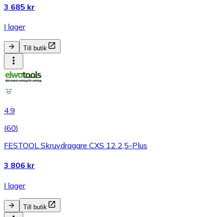
3 685 kr
I lager
Till butik
4.9
(
60
)
FESTOOL Skruvdragare CXS 12 2,5-Plus
3 806 kr
I lager
Till butik