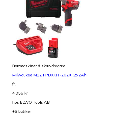
Borrmaskiner & skruvdragare
Milwaukee M12 FPDXKIT-202X (2x2Ah)
fr.
4 056 kr
hos
ELWO Tools AB
+6 butiker