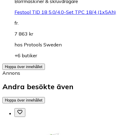
Borrmaskiner & skruvdragare
Festool TID 18 5.0/4.0-Set TPC 18/4 (1x5Ah)
fr.
7 863 kr
hos
Protools Sweden
+6 butiker
Hoppa över innehållet
Annons
Andra besökte även
Hoppa över innehållet