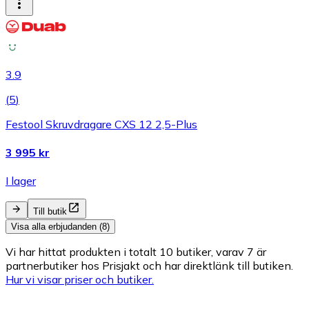
3.9
(
5
)
Festool Skruvdragare CXS 12 2,5-Plus
3 995 kr
I lager
Till butik
Visa alla erbjudanden (8)
Vi har hittat produkten i totalt 10 butiker, varav 7 är
partnerbutiker hos Prisjakt och har direktlänk till butiken.
Hur vi visar priser och butiker.