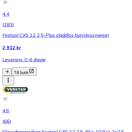
4.4
(
183
)
Festool CXS 12 2,5-Plus sladdlös borrskruvmejsel
2 912 kr
Leverans: 0-6 dagar
Till butik
4.6
(
66
)
Skruvdragare/borr Festool CXS 12 2,5-Plus 10,8 V; 2x2,5