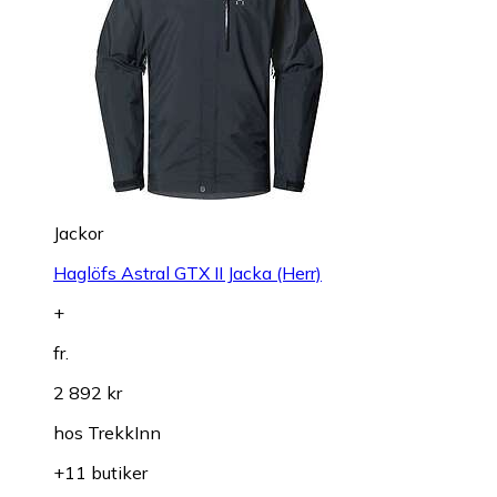
Jackor
Haglöfs Astral GTX II Jacka (Herr)
+
fr.
2 892 kr
hos
TrekkInn
+11 butiker