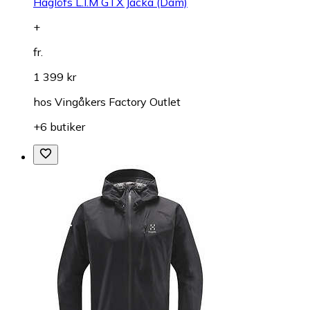
Haglöfs L.I.M GTX Jacka (Dam)
+
fr.
1 399 kr
hos
Vingåkers Factory Outlet
+6 butiker