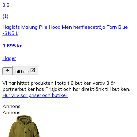
3.8
(
1
)
Haglöfs Malung Pile Hood Men herrfleecetröja Tarn Blue
-3N5 L
1 895 kr
I lager
Till butik
Vi har hittat produkten i totalt 8 butiker, varav 3 är
partnerbutiker hos Prisjakt och har direktlänk till butiken.
Hur vi visar priser och butiker.
Annons
Annons