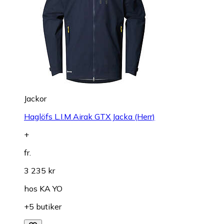
Jackor
Haglöfs L.I.M Airak GTX Jacka (Herr)
+
fr.
3 235 kr
hos
KA YO
+5 butiker