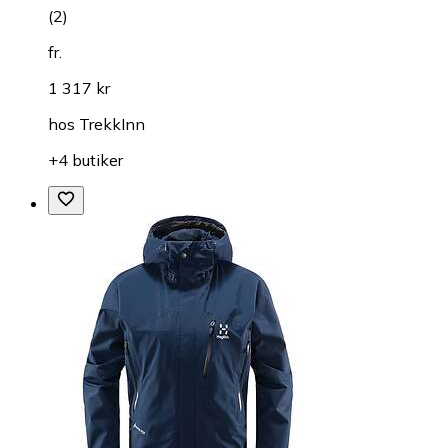
(
2
)
fr.
1 317 kr
hos
TrekkInn
+4 butiker