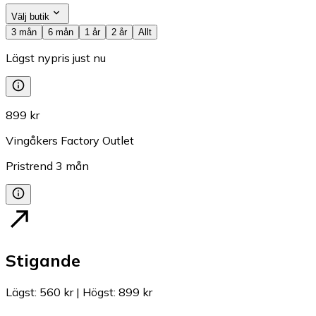
Välj butik
3 mån
6 mån
1 år
2 år
Allt
Lägst nypris just nu
899 kr
Vingåkers Factory Outlet
Pristrend
3
mån
Stigande
Lägst
:
560 kr
|
Högst
:
899 kr