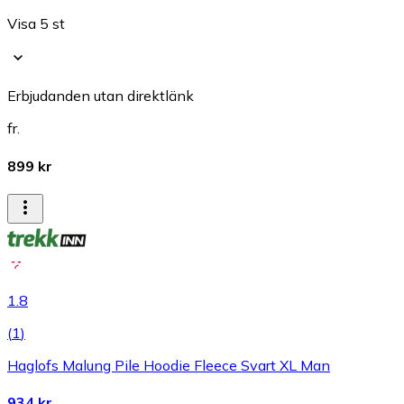
Visa 5 st
Erbjudanden utan direktlänk
fr.
899 kr
1.8
(
1
)
Haglofs Malung Pile Hoodie Fleece Svart XL Man
934 kr