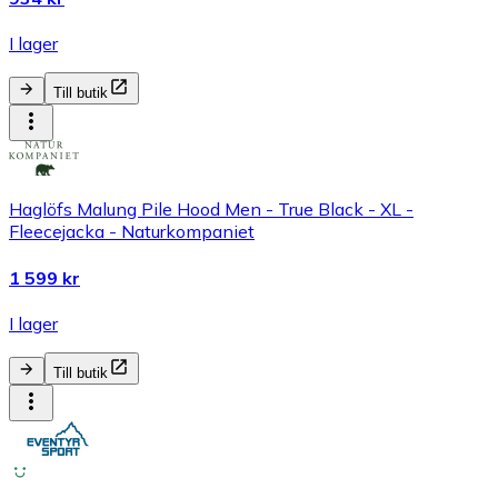
I lager
Till butik
Haglöfs Malung Pile Hood Men - True Black - XL -
Fleecejacka - Naturkompaniet
1 599 kr
I lager
Till butik