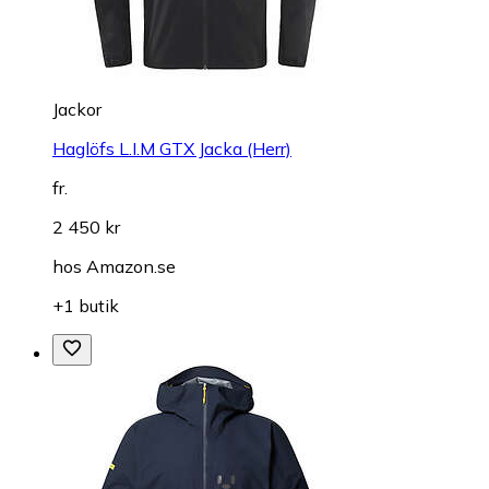
Jackor
Haglöfs L.I.M GTX Jacka (Herr)
fr.
2 450 kr
hos
Amazon.se
+1 butik