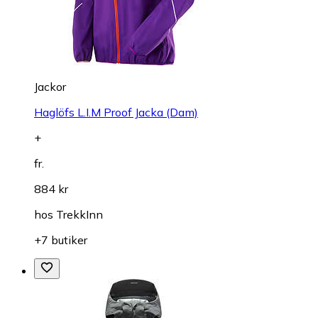
Jackor
Haglöfs L.I.M Proof Jacka (Dam)
+
fr.
884 kr
hos
TrekkInn
+7 butiker