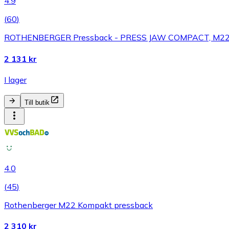
4.9
(
60
)
ROTHENBERGER Pressback - PRESS JAW COMPACT, M2
2 131 kr
I lager
Till butik
4.0
(
45
)
Rothenberger M22 Kompakt pressback
2 310 kr