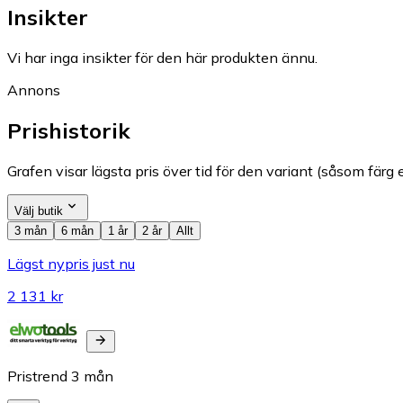
Insikter
Vi har inga insikter för den här produkten ännu.
Annons
Prishistorik
Grafen visar lägsta pris över tid för den variant (såsom färg e
Välj butik
3 mån
6 mån
1 år
2 år
Allt
Lägst nypris just nu
2 131 kr
Pristrend
3
mån