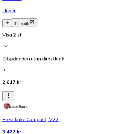
I lager
Till butik
Visa 2 st
Erbjudanden utan direktlänk
fr.
2 617 kr
Presskäke Compact, M22
3 427 kr