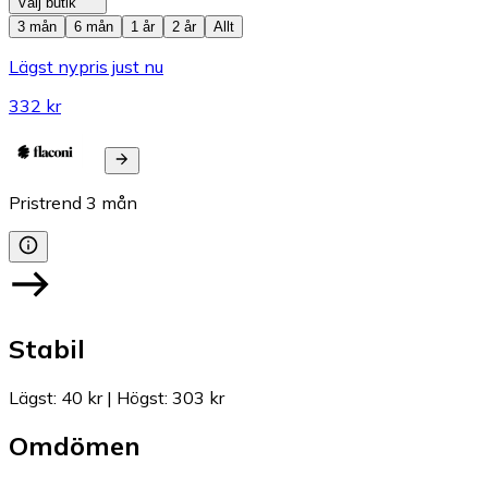
Välj butik
3 mån
6 mån
1 år
2 år
Allt
Lägst nypris just nu
332 kr
Pristrend
3
mån
Stabil
Lägst
:
40 kr
|
Högst
:
303 kr
Omdömen