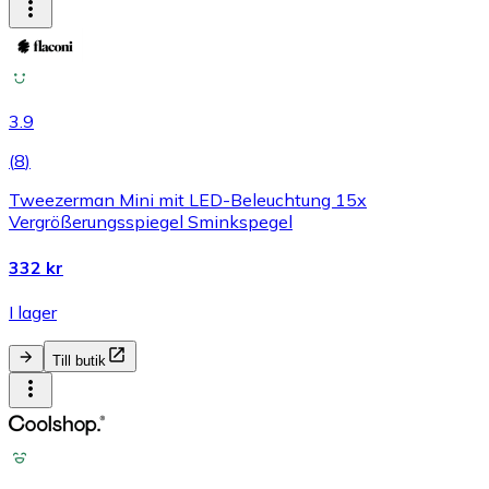
3.9
(
8
)
Tweezerman Mini mit LED-Beleuchtung 15x
Vergrößerungsspiegel Sminkspegel
332 kr
I lager
Till butik