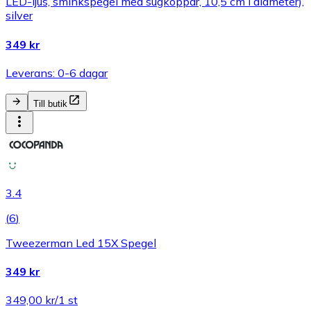
LED-ljus, sminkspegel med sugkoppar, 10,5 cm i diameter),
silver
349 kr
Leverans: 0-6 dagar
Till butik
3.4
(
6
)
Tweezerman Led 15X Spegel
349 kr
349,00 kr/1 st