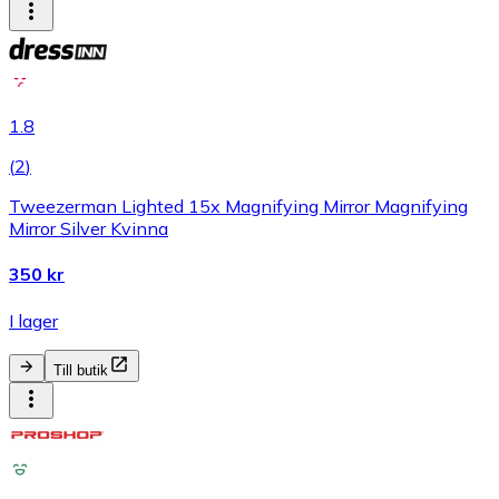
1.8
(
2
)
Tweezerman Lighted 15x Magnifying Mirror Magnifying
Mirror Silver Kvinna
350 kr
I lager
Till butik