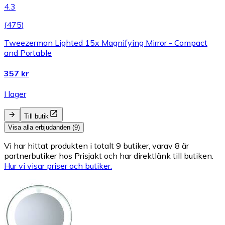
4.3
(
475
)
Tweezerman Lighted 15x Magnifying Mirror - Compact
and Portable
357 kr
I lager
Till butik
Visa alla erbjudanden (9)
Vi har hittat produkten i totalt 9 butiker, varav 8 är
partnerbutiker hos Prisjakt och har direktlänk till butiken.
Hur vi visar priser och butiker.