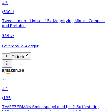
4.5
(
500+
)
Tweezerman - Lighted 15x Magnifying Mirror - Compact
and Portable
339 kr
Leverans: 2-4 dagar
Till butik
4.3
(
185
)
TWEEZERMAN Sminkspegel med ljus (15x förstoring,