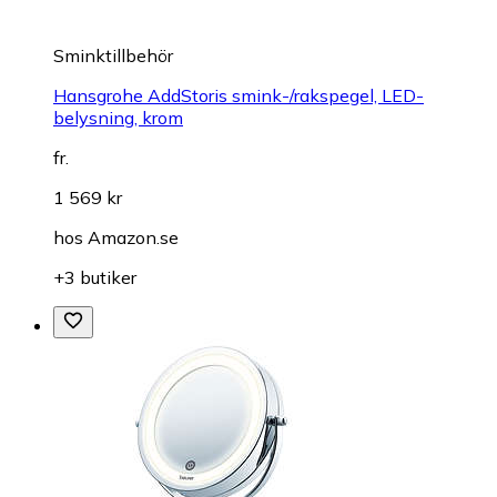
Sminktillbehör
Hansgrohe AddStoris smink-/rakspegel, LED-
belysning, krom
fr.
1 569 kr
hos
Amazon.se
+3 butiker