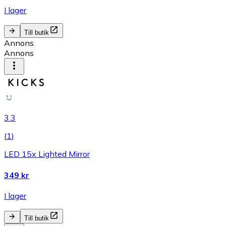
I lager
Till butik
Annons
Annons
3.3
(
1
)
LED 15x Lighted Mirror
349 kr
I lager
Till butik