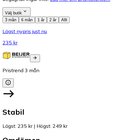
Välj butik
3 mån
6 mån
1 år
2 år
Allt
Lägst nypris just nu
235 kr
Pristrend
3
mån
Stabil
Lägst
:
235 kr
|
Högst
:
249 kr