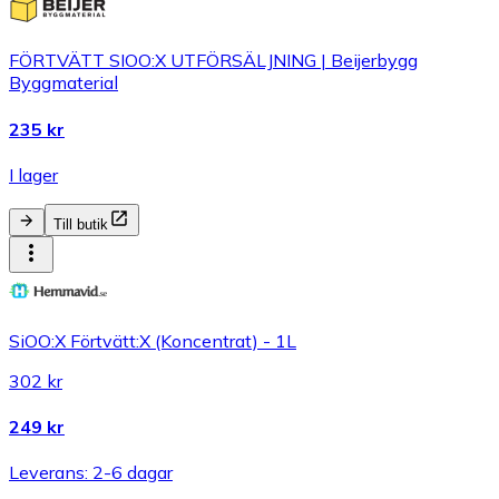
FÖRTVÄTT SIOO:X UTFÖRSÄLJNING | Beijerbygg
Byggmaterial
235 kr
I lager
Till butik
SiOO:X Förtvätt:X (Koncentrat) - 1L
302 kr
249 kr
Leverans: 2-6 dagar