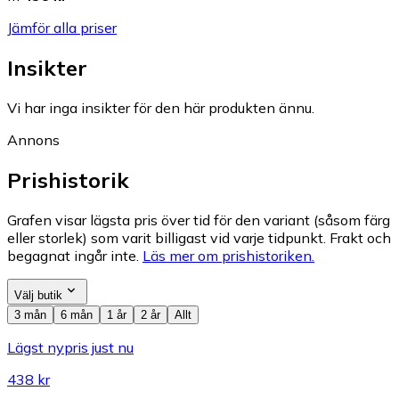
Jämför alla priser
Insikter
Vi har inga insikter för den här produkten ännu.
Annons
Prishistorik
Grafen visar lägsta pris över tid för den variant (såsom färg
eller storlek) som varit billigast vid varje tidpunkt. Frakt och
begagnat ingår inte.
Läs mer om prishistoriken.
Välj butik
3 mån
6 mån
1 år
2 år
Allt
Lägst nypris just nu
438 kr