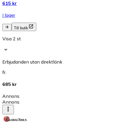
615 kr
I lager
Till butik
Visa 2 st
Erbjudanden utan direktlänk
fr.
685 kr
Annons
Annons