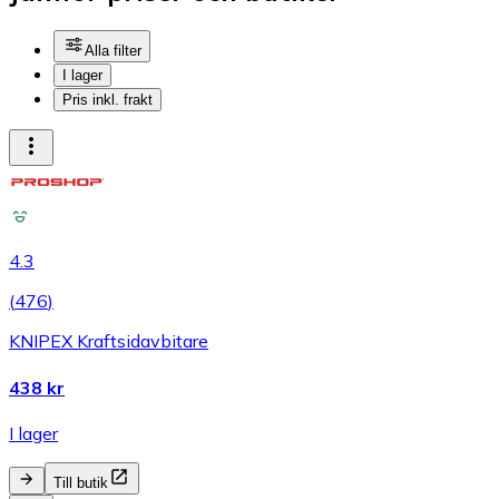
Alla filter
I lager
Pris inkl. frakt
4.3
(
476
)
KNIPEX Kraftsidavbitare
438 kr
I lager
Till butik