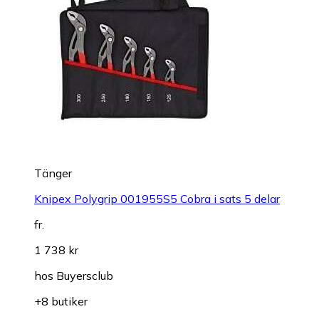
Tänger
Knipex Polygrip 001955S5 Cobra i sats 5 delar
fr.
1 738 kr
hos
Buyersclub
+8 butiker