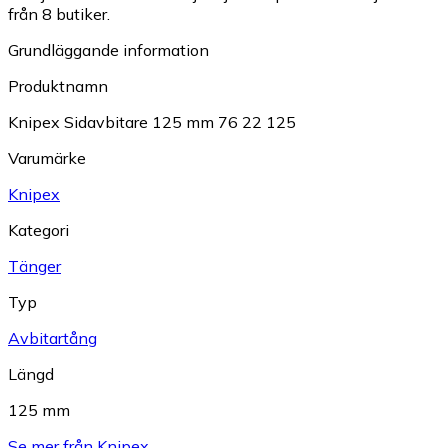
från 8 butiker.
Grundläggande information
Produktnamn
Knipex Sidavbitare 125 mm 76 22 125
Varumärke
Knipex
Kategori
Tänger
Typ
Avbitartång
Längd
125 mm
Se mer från Knipex