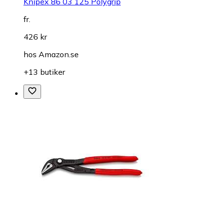
Knipex 86 03 125 Polygrip
fr.
426 kr
hos
Amazon.se
+13 butiker