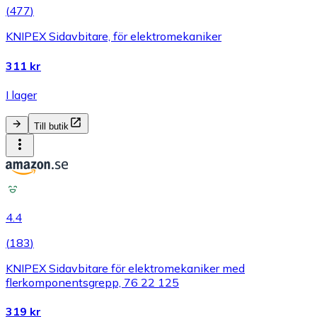
(
477
)
KNIPEX Sidavbitare, för elektromekaniker
311 kr
I lager
Till butik
4.4
(
183
)
KNIPEX Sidavbitare för elektromekaniker med
flerkomponentsgrepp, 76 22 125
319 kr