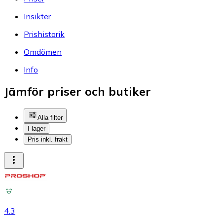
Insikter
Prishistorik
Omdömen
Info
Jämför priser och butiker
Alla filter
I lager
Pris inkl. frakt
4.3