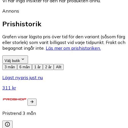
Vi har inga insikter för den här produkten ännu.
Annons
Prishistorik
Grafen visar lägsta pris över tid för den variant (såsom färg
eller storlek) som varit billigast vid varje tidpunkt. Frakt och
begagnat ingår inte.
Läs mer om prishistoriken.
Välj butik
3 mån
6 mån
1 år
2 år
Allt
Lägst nypris just nu
311 kr
Pristrend
3
mån