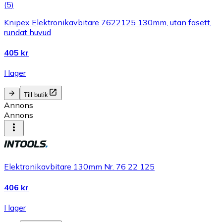
(
5
)
Knipex Elektronikavbitare 7622125 130mm, utan fasett,
rundat huvud
405 kr
I lager
Till butik
Annons
Annons
Elektronikavbitare 130mm Nr. 76 22 125
406 kr
I lager