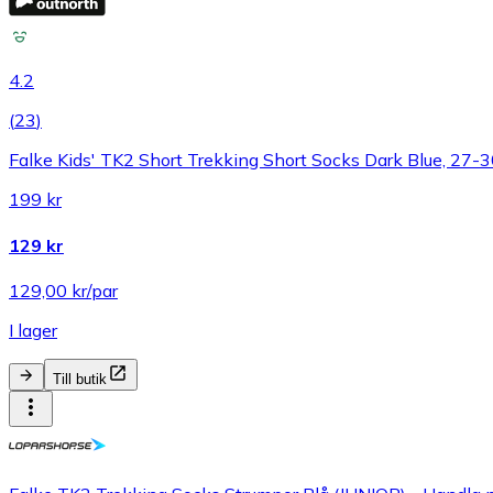
4.2
(
23
)
Falke Kids' TK2 Short Trekking Short Socks Dark Blue, 27-
199 kr
129 kr
129,00 kr/par
I lager
Till butik