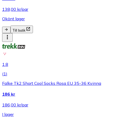
138,00 kr/par
Okänt lager
Till butik
1.8
(
1
)
Falke Tk2 Short Cool Socks Rosa EU 35-36 Kvinna
186 kr
186,00 kr/par
I lager