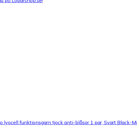
nu på Loparshop.se!
lyocell funktionsgarn tjock anti-blåsor 1 par, Svart Black-