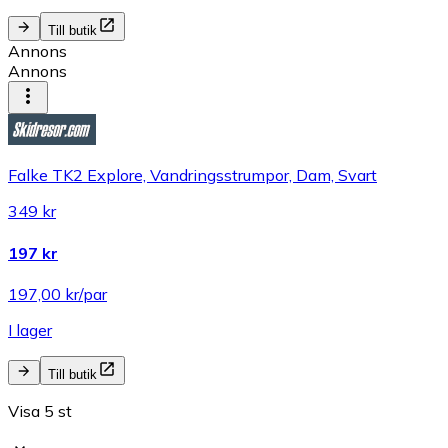
Till butik
Annons
Annons
Falke TK2 Explore, Vandringsstrumpor, Dam, Svart
349 kr
197 kr
197,00 kr/par
I lager
Till butik
Visa 5 st