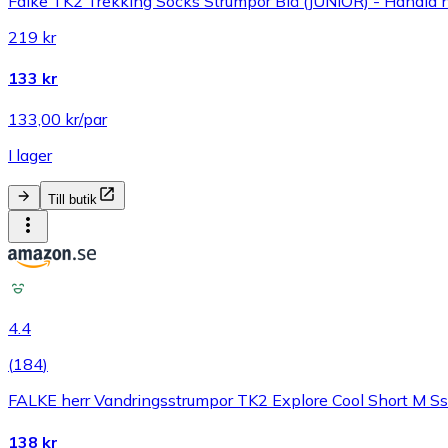
Falke TK2 Trekking Socks Strumpor Blå (JUNIOR) - Handla 
219 kr
133 kr
133,00 kr/par
I lager
Till butik
4.4
(
184
)
FALKE herr Vandringsstrumpor TK2 Explore Cool Short M Sso 
138 kr