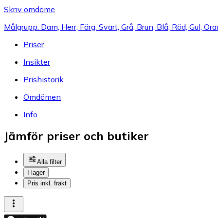
Skriv omdöme
Målgrupp: Dam, Herr, Färg: Svart, Grå, Brun, Blå, Röd, Gul, Or
Priser
Insikter
Prishistorik
Omdömen
Info
Jämför priser och butiker
Alla filter
I lager
Pris inkl. frakt