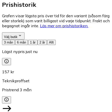
Prishistorik
Grafen visar lägsta pris över tid för den variant (såsom färg
eller storlek) som varit billigast vid varje tidpunkt. Frakt och
begagnat ingår inte.
Läs mer om prishistoriken.
Välj butik
3 mån
6 mån
1 år
2 år
Allt
Lägst nypris just nu
157 kr
Teknikproffset
Pristrend
3
mån