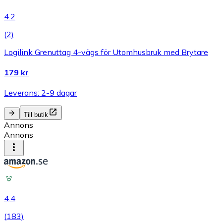
4.2
(
2
)
Logilink Grenuttag 4-vägs för Utomhusbruk med Brytare
179 kr
Leverans: 2-9 dagar
Till butik
Annons
Annons
4.4
(
183
)