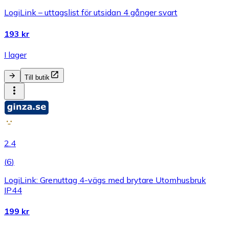
LogiLink – uttagslist för utsidan 4 gånger svart
193 kr
I lager
Till butik
2.4
(
6
)
LogiLink: Grenuttag 4-vägs med brytare Utomhusbruk
IP44
199 kr