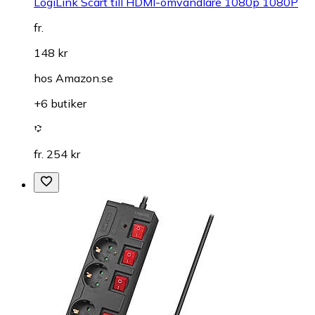
LogiLink Scart till HDMI-omvandlare 1080p 1080P
fr.
148 kr
hos
Amazon.se
+6 butiker
fr. 254 kr