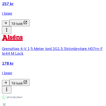
157 kr
I lager
Till butik
Grenuttag 4-V 1,5 Meter Jord 3G1.5 Strömbrytare H07rn-F
Ip44 M Lock
178 kr
I lager
Till butik