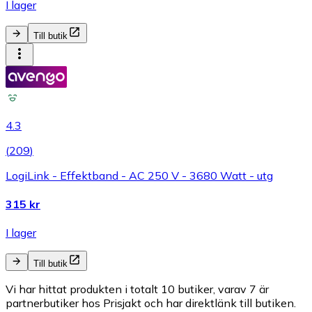
I lager
Till butik
4.3
(
209
)
LogiLink - Effektband - AC 250 V - 3680 Watt - utg
315 kr
I lager
Till butik
Vi har hittat produkten i totalt 10 butiker, varav 7 är
partnerbutiker hos Prisjakt och har direktlänk till butiken.