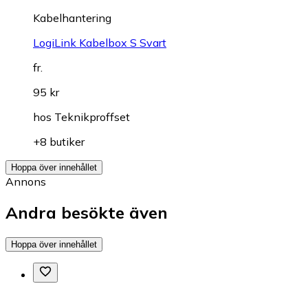
Kabelhantering
LogiLink Kabelbox S Svart
fr.
95 kr
hos
Teknikproffset
+8 butiker
Hoppa över innehållet
Annons
Andra besökte även
Hoppa över innehållet