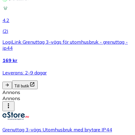
4.2
(
2
)
LogiLink Grenuttag 3-vägs för utomhusbruk - grenuttag -
ip44
169 kr
Leverans: 2-9 dagar
Till butik
Annons
Annons
Grenuttag 3-vägs Utomhusbruk med brytare IP44