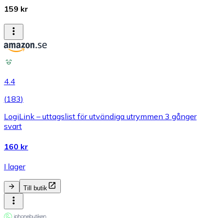
159 kr
4.4
(
183
)
LogiLink – uttagslist för utvändiga utrymmen 3 gånger
svart
160 kr
I lager
Till butik