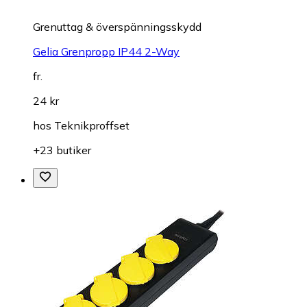
Grenuttag & överspänningsskydd
Gelia Grenpropp IP44 2-Way
fr.
24 kr
hos
Teknikproffset
+23 butiker