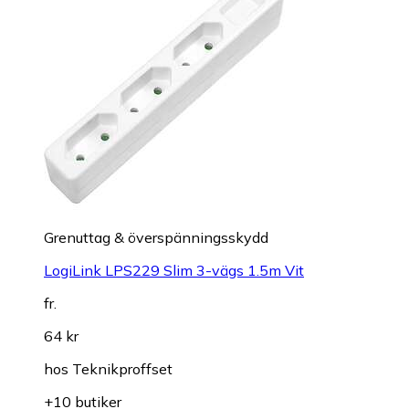
Grenuttag & överspänningsskydd
LogiLink LPS229 Slim 3-vägs 1.5m Vit
fr.
64 kr
hos
Teknikproffset
+10 butiker