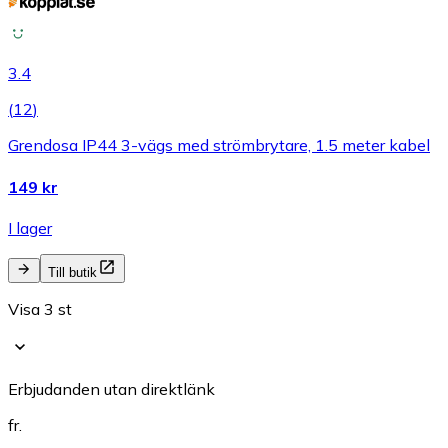
3.4
(
12
)
Grendosa IP44 3-vägs med strömbrytare, 1.5 meter kabel
149 kr
I lager
Till butik
Visa 3 st
Erbjudanden utan direktlänk
fr.