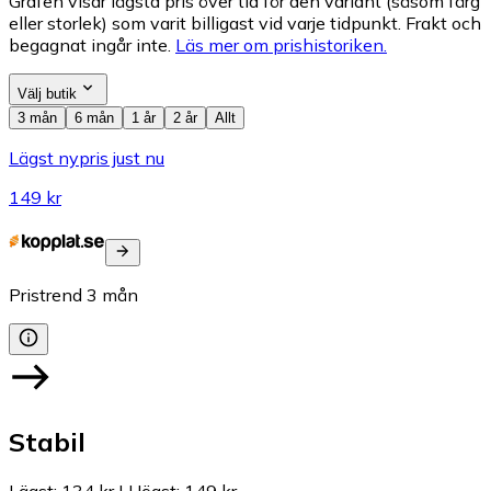
Grafen visar lägsta pris över tid för den variant (såsom färg
eller storlek) som varit billigast vid varje tidpunkt. Frakt och
begagnat ingår inte.
Läs mer om prishistoriken.
Välj butik
3 mån
6 mån
1 år
2 år
Allt
Lägst nypris just nu
149 kr
Pristrend
3
mån
Stabil
Lägst
:
134 kr
|
Högst
:
149 kr