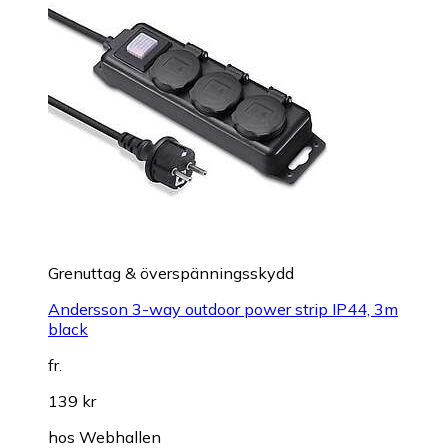
Grenuttag & överspänningsskydd
Andersson 3-way outdoor power strip IP44, 3m
black
fr.
139 kr
hos
Webhallen