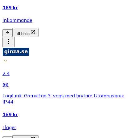
169 kr
Inkommande
Till butik
2.4
(
6
)
LogiLink: Grenuttag 3-vägs med brytare Utomhusbruk
IP44
189 kr
I lager