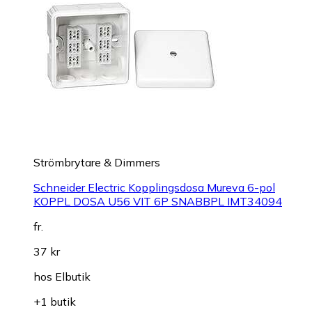
Strömbrytare & Dimmers
Schneider Electric Kopplingsdosa Mureva 6-pol
KOPPL DOSA U56 VIT 6P SNABBPL IMT34094
fr.
37 kr
hos
Elbutik
+1 butik