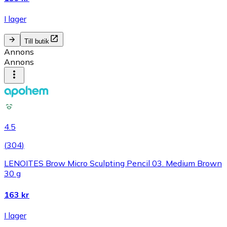
I lager
Till butik
Annons
Annons
4.5
(
304
)
LENOITES Brow Micro Sculpting Pencil 03. Medium Brown
30 g
163 kr
I lager