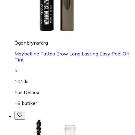
Ögonbrynsfärg
Maybelline Tattoo Brow Long Lasting Easy Peel Off
Tint
fr.
101 kr
hos
Deloox
+8 butiker