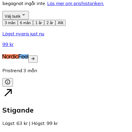
begagnat ingår inte.
Läs mer om prishistoriken.
Välj butik
3 mån
6 mån
1 år
2 år
Allt
Lägst nypris just nu
99 kr
Pristrend
3
mån
Stigande
Lägst
:
63 kr
|
Högst
:
99 kr