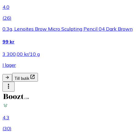
4.0
(
26
)
0.3g, Lenoites Brow Micro Sculpting Pencil 04 Dark Brown
99 kr
3 300,00 kr/10 g
I lager
Till butik
4.3
(
30
)