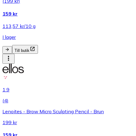
(199 kr)
159 kr
113,57 kr/10 g
I lager
Till butik
1.9
(
4
)
Lenoites - Brow Micro Sculpting Pencil - Brun
199 kr
159 kr