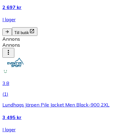
2 697 kr
I lager
Till butik
Annons
Annons
3.8
(
1
)
Lundhags Järpen Pile Jacket Men Black-900 2XL
3 495 kr
I lager