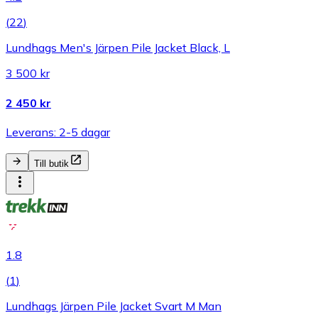
(
22
)
Lundhags Men's Järpen Pile Jacket Black, L
3 500 kr
2 450 kr
Leverans: 2-5 dagar
Till butik
1.8
(
1
)
Lundhags Järpen Pile Jacket Svart M Man