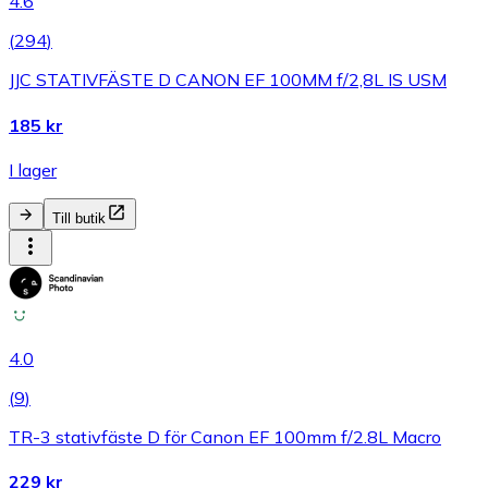
4.6
(
294
)
JJC STATIVFÄSTE D CANON EF 100MM f/2,8L IS USM
185 kr
I lager
Till butik
4.0
(
9
)
TR-3 stativfäste D för Canon EF 100mm f/2.8L Macro
229 kr