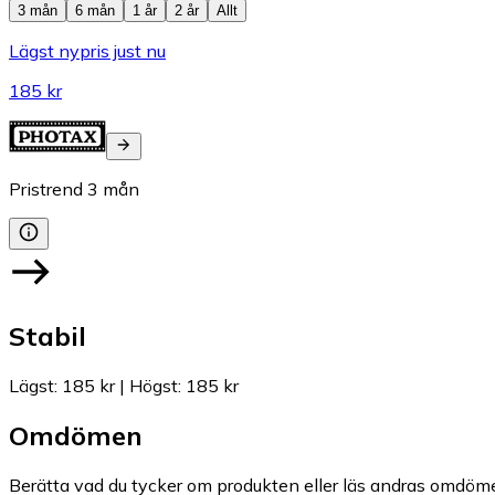
3 mån
6 mån
1 år
2 år
Allt
Lägst nypris just nu
185 kr
Pristrend
3
mån
Stabil
Lägst
:
185 kr
|
Högst
:
185 kr
Omdömen
Berätta vad du tycker om produkten eller läs andras omdöme