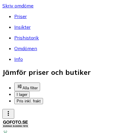
Skriv omdöme
Priser
Insikter
Prishistorik
Omdömen
Info
Jämför priser och butiker
Alla filter
I lager
Pris inkl. frakt