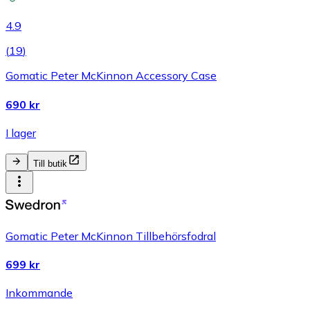
4.9
(
19
)
Gomatic Peter McKinnon Accessory Case
690 kr
I lager
Till butik
Gomatic Peter McKinnon Tillbehörsfodral
699 kr
Inkommande