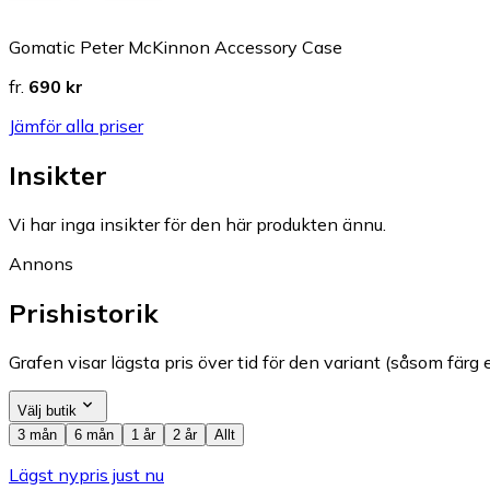
Gomatic Peter McKinnon Accessory Case
fr.
690 kr
Jämför alla priser
Insikter
Vi har inga insikter för den här produkten ännu.
Annons
Prishistorik
Grafen visar lägsta pris över tid för den variant (såsom färg e
Välj butik
3 mån
6 mån
1 år
2 år
Allt
Lägst nypris just nu