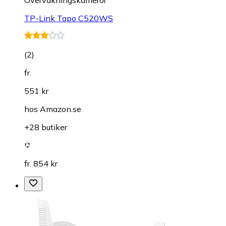
TP-Link Tapo C520WS
(
2
)
fr.
551 kr
hos
Amazon.se
+28 butiker
fr. 854 kr