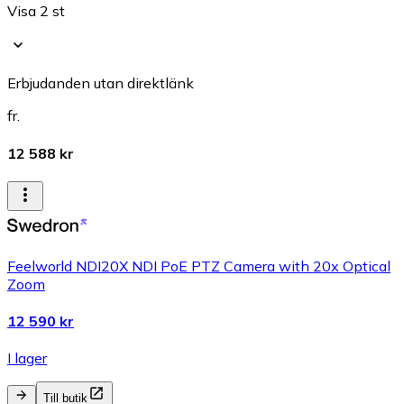
Visa 2 st
Erbjudanden utan direktlänk
fr.
12 588 kr
Feelworld NDI20X NDI PoE PTZ Camera with 20x Optical
Zoom
12 590 kr
I lager
Till butik