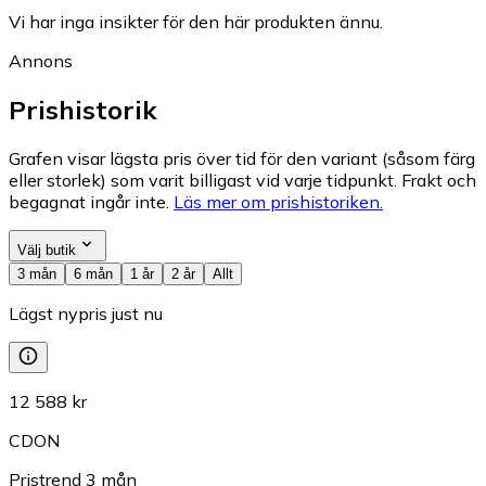
Vi har inga insikter för den här produkten ännu.
Annons
Prishistorik
Grafen visar lägsta pris över tid för den variant (såsom färg
eller storlek) som varit billigast vid varje tidpunkt. Frakt och
begagnat ingår inte.
Läs mer om prishistoriken.
Välj butik
3 mån
6 mån
1 år
2 år
Allt
Lägst nypris just nu
12 588 kr
CDON
Pristrend
3
mån