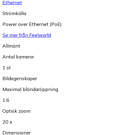
Ethernet
Strömkälla
Power over Ethernet (PoE)
Se mer från Feelworld
Allmänt
Antal kameror
1 st
Bildegenskaper
Maximal bländaröppning
1.6
Optisk zoom
20 x
Dimensioner