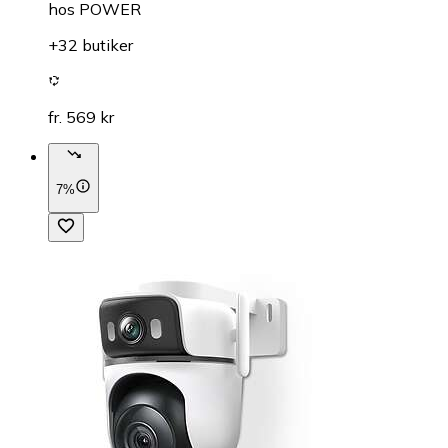
hos
POWER
+32 butiker
fr. 569 kr
7%