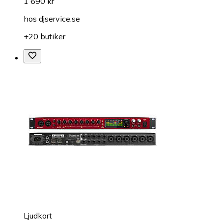
1 690 kr
hos
djservice.se
+20 butiker
Ljudkort