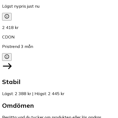
Lägst nypris just nu
2 418 kr
CDON
Pristrend
3
mån
Stabil
Lägst
:
2 388 kr
|
Högst
:
2 445 kr
Omdömen
Berätta vad du tycker om produkten eller läs andras