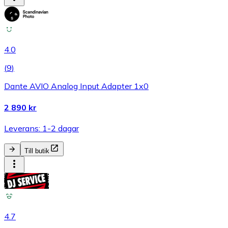
4.0
(
9
)
Dante AVIO Analog Input Adapter 1x0
2 890 kr
Leverans: 1-2 dagar
Till butik
4.7