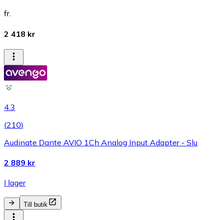
fr.
2 418 kr
4.3
(
210
)
Audinate Dante AVIO 1Ch Analog Input Adapter - Slu
2 889 kr
I lager
Till butik