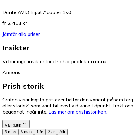
Dante AVIO Input Adapter 1x0
fr.
2 418 kr
Jämför alla priser
Insikter
Vi har inga insikter för den här produkten ännu.
Annons
Prishistorik
Grafen visar lägsta pris över tid för den variant (såsom färg
eller storlek) som varit billigast vid varje tidpunkt. Frakt och
begagnat ingår inte.
Läs mer om prishistoriken.
Välj butik
3 mån
6 mån
1 år
2 år
Allt