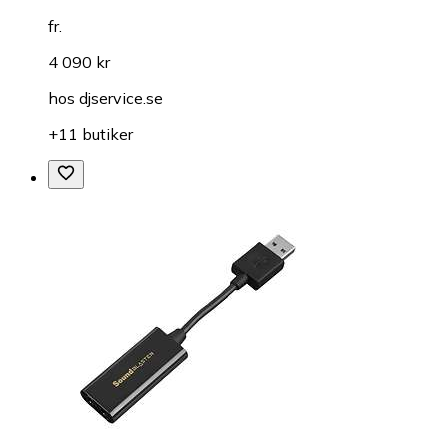
fr.
4 090 kr
hos
djservice.se
+11 butiker