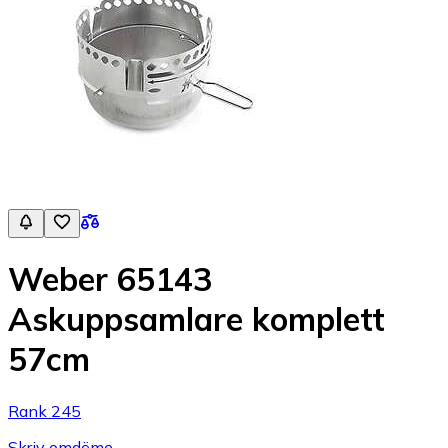
Weber 65143
Askuppsamlare komplett
57cm
Rank 245
Skriv omdöme