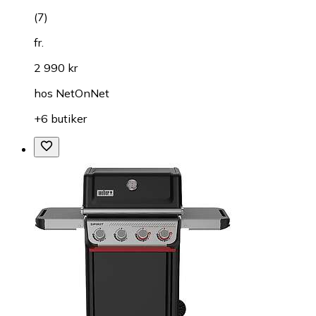
(
7
)
fr.
2 990 kr
hos
NetOnNet
+6 butiker