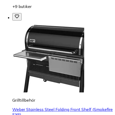
+9 butiker
Grilltillbehör
Weber Stainless Steel Folding Front Shelf (Smokefire
EX6)