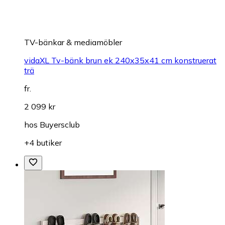
TV-bänkar & mediamöbler
vidaXL Tv-bänk brun ek 240x35x41 cm konstruerat
trä
fr.
2 099 kr
hos
Buyersclub
+4 butiker