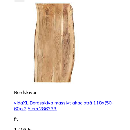
Bordskivor
vidaXL Bordsskiva massivt akaciaträ 118x(50-
60)x2,5 cm 286333
fr.
1 403 kr