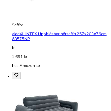
Soffor
vidaXL INTEX Uppblåsbar hörsoffa 257x203x76cm
68575NP
fr.
1 691 kr
hos
Amazon.se