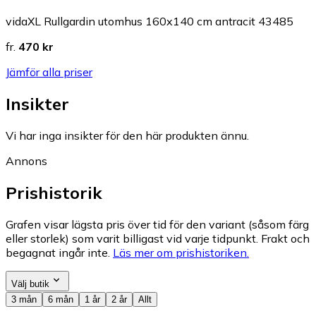
vidaXL Rullgardin utomhus 160x140 cm antracit 43485
fr.
470 kr
Jämför alla priser
Insikter
Vi har inga insikter för den här produkten ännu.
Annons
Prishistorik
Grafen visar lägsta pris över tid för den variant (såsom färg
eller storlek) som varit billigast vid varje tidpunkt. Frakt och
begagnat ingår inte.
Läs mer om prishistoriken.
Välj butik
3 mån
6 mån
1 år
2 år
Allt