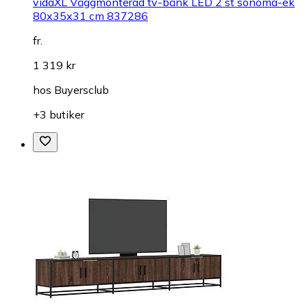
vidaXL Väggmonterad tv-bänk LED 2 st sonoma-ek
80x35x31 cm 837286
fr.
1 319 kr
hos
Buyersclub
+3 butiker