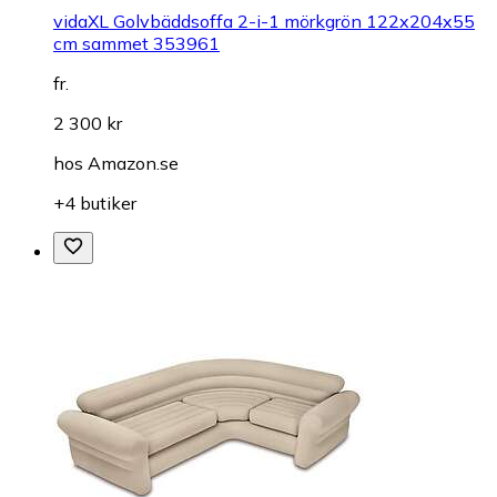
vidaXL Golvbäddsoffa 2-i-1 mörkgrön 122x204x55
cm sammet 353961
fr.
2 300 kr
hos
Amazon.se
+4 butiker