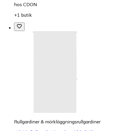
hos
CDON
+1 butik
Rullgardiner & mörkläggningsrullgardiner