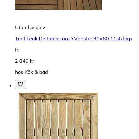
Utomhusgolv
Trall Teak Deltaplattan D Vänster 30×60 11st/förp
fr.
2 840 kr
hos
Kök & bad