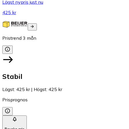
Lägst nypris just nu
425 kr
Pristrend
3
mån
Stabil
Lägst
:
425 kr
|
Högst
:
425 kr
Prisprognos