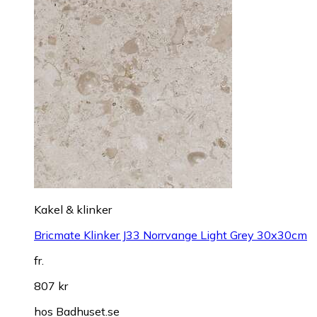
Kakel & klinker
Bricmate Klinker J33 Norrvange Light Grey 30x30cm
fr.
807 kr
hos
Badhuset.se