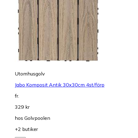
Utomhusgolv
Jabo Komposit Antik 30x30cm 4st/förp
fr.
329 kr
hos
Golvpoolen
+2 butiker