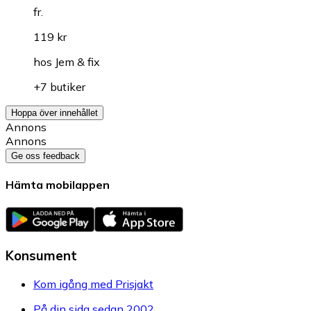
fr.
119 kr
hos
Jem & fix
+7 butiker
Hoppa över innehållet
Annons
Annons
Ge oss feedback
Hämta mobilappen
Konsument
Kom igång med Prisjakt
På din sida sedan 2002