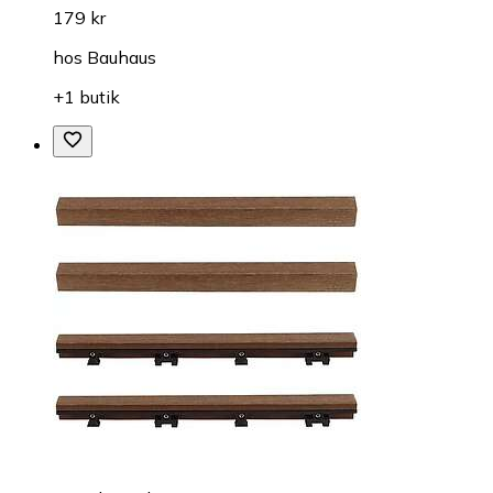
179 kr
hos
Bauhaus
+1 butik