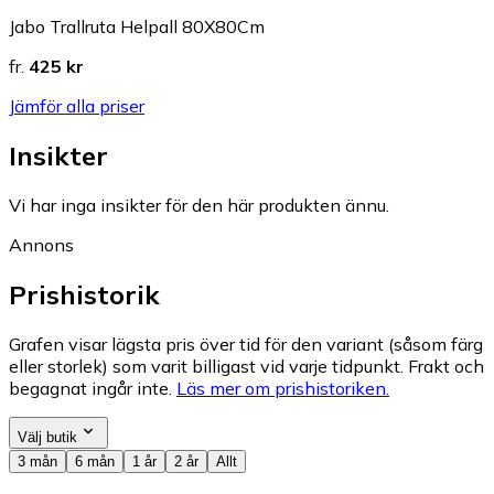
Jabo Trallruta Helpall 80X80Cm
fr.
425 kr
Jämför alla priser
Insikter
Vi har inga insikter för den här produkten ännu.
Annons
Prishistorik
Grafen visar lägsta pris över tid för den variant (såsom färg
eller storlek) som varit billigast vid varje tidpunkt. Frakt och
begagnat ingår inte.
Läs mer om prishistoriken.
Välj butik
3 mån
6 mån
1 år
2 år
Allt