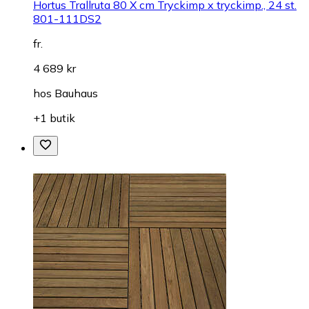
Hortus Trallruta 80 X cm Tryckimp x tryckimp., 24 st.
801-111DS2
fr.
4 689 kr
hos
Bauhaus
+1 butik