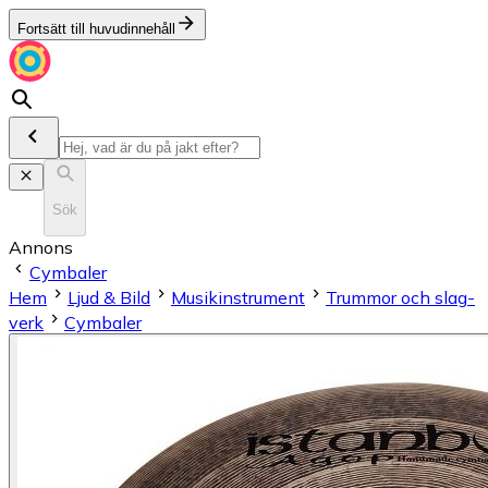
Fortsätt till huvudinnehåll
Sök
Annons
Cymbaler
Hem
Ljud & Bild
Musikinstrument
Trum­mor och slag­
verk
Cymbaler