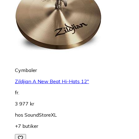
Cymbaler
Zildjian A New Beat Hi-Hats 12"
fr.
3 977 kr
hos
SoundStoreXL
+7 butiker