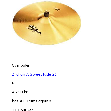
Cymbaler
Zildjian A Sweet Ride 21"
fr.
4 290 kr
hos
AB Trumslagaren
+13 butiker