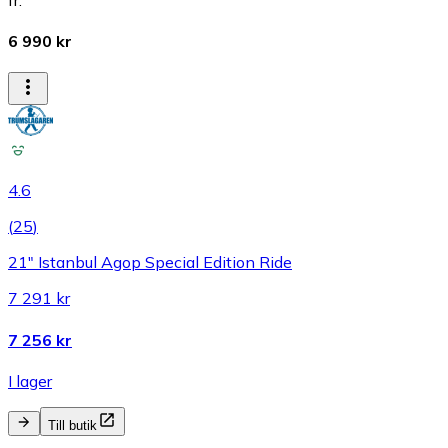
6 990 kr
4.6
(
25
)
21″ Istanbul Agop Special Edition Ride
7 291 kr
7 256 kr
I lager
Till butik