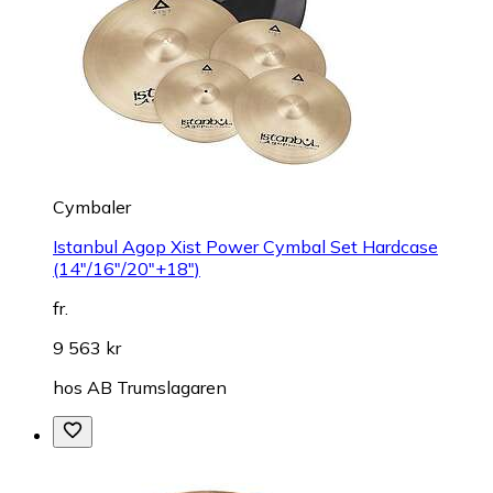
Cymbaler
Istanbul Agop Xist Power Cymbal Set Hardcase
(14″/16″/20″+18″)
fr.
9 563 kr
hos
AB Trumslagaren