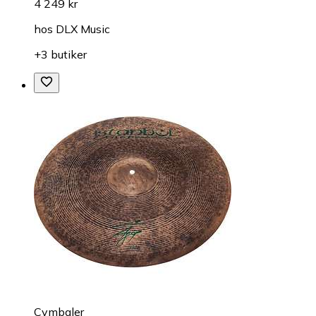
4 249 kr
hos
DLX Music
+3 butiker
Cymbaler