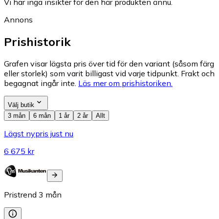
Vi har inga insikter för den här produkten ännu.
Annons
Prishistorik
Grafen visar lägsta pris över tid för den variant (såsom färg
eller storlek) som varit billigast vid varje tidpunkt. Frakt och
begagnat ingår inte.
Läs mer om prishistoriken.
Välj butik
3 mån
6 mån
1 år
2 år
Allt
Lägst nypris just nu
6 675 kr
Pristrend
3
mån