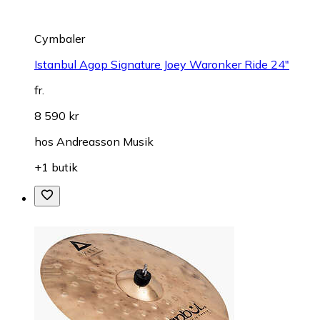
Cymbaler
Istanbul Agop Signature Joey Waronker Ride 24"
fr.
8 590 kr
hos
Andreasson Musik
+1 butik