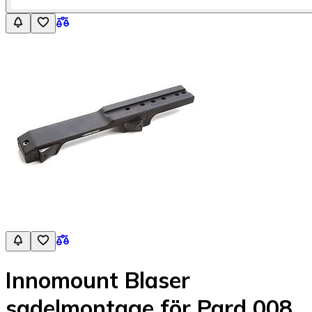
Innomount Blaser
sadelmontage för Pard 008