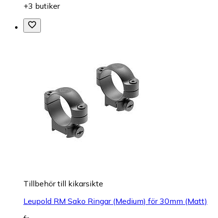
+3 butiker
Tillbehör till kikarsikte
Leupold RM Sako Ringar (Medium) för 30mm (Matt)