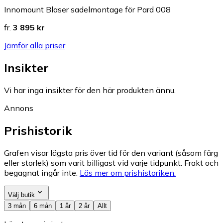
Innomount Blaser sadelmontage för Pard 008
fr.
3 895 kr
Jämför alla priser
Insikter
Vi har inga insikter för den här produkten ännu.
Annons
Prishistorik
Grafen visar lägsta pris över tid för den variant (såsom färg
eller storlek) som varit billigast vid varje tidpunkt. Frakt och
begagnat ingår inte.
Läs mer om prishistoriken.
Välj butik
3 mån
6 mån
1 år
2 år
Allt