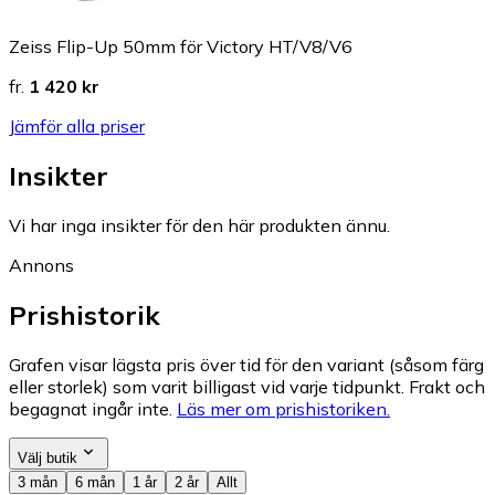
Zeiss Flip-Up 50mm för Victory HT/V8/V6
fr.
1 420 kr
Jämför alla priser
Insikter
Vi har inga insikter för den här produkten ännu.
Annons
Prishistorik
Grafen visar lägsta pris över tid för den variant (såsom färg
eller storlek) som varit billigast vid varje tidpunkt. Frakt och
begagnat ingår inte.
Läs mer om prishistoriken.
Välj butik
3 mån
6 mån
1 år
2 år
Allt