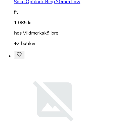
Sako Optilock Ring 30mm Low
fr.
1 085 kr
hos
Vildmarkskällare
+2 butiker