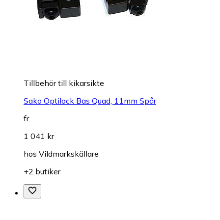
Tillbehör till kikarsikte
Sako Optilock Bas Quad, 11mm Spår
fr.
1 041 kr
hos
Vildmarkskällare
+2 butiker