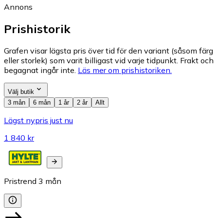
Annons
Prishistorik
Grafen visar lägsta pris över tid för den variant (såsom färg
eller storlek) som varit billigast vid varje tidpunkt. Frakt och
begagnat ingår inte.
Läs mer om prishistoriken.
Välj butik
3 mån
6 mån
1 år
2 år
Allt
Lägst nypris just nu
1 840 kr
Pristrend
3
mån