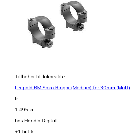
Tillbehör till kikarsikte
Leupold RM Sako Ringar (Medium) för 30mm (Matt)
fr.
1 495 kr
hos
Handla Digitalt
+1 butik