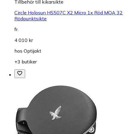
Tillbehör till kikarsikte
Circle Holosun HS507C X2 Micro 1x Röd MOA 32
Rödpunktsikte
fr.
4 010 kr
hos
Optijakt
+3 butiker