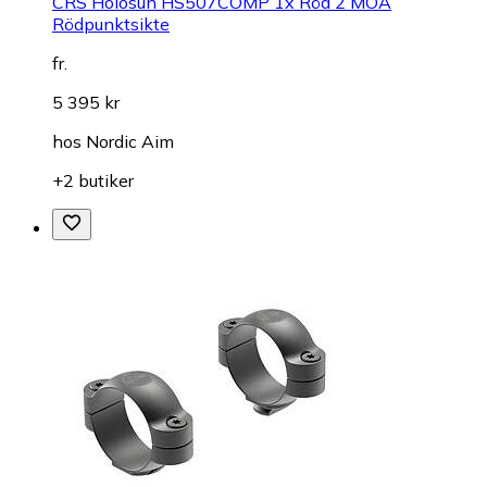
CRS Holosun HS507COMP 1x Röd 2 MOA
Rödpunktsikte
fr.
5 395 kr
hos
Nordic Aim
+2 butiker