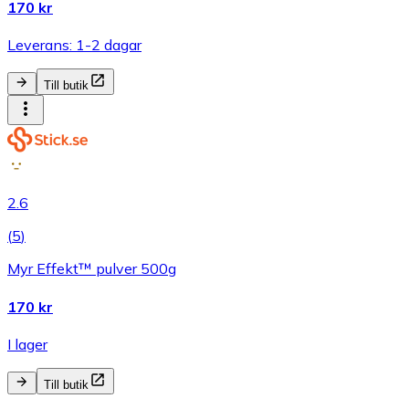
170 kr
Leverans: 1-2 dagar
Till butik
2.6
(
5
)
Myr Effekt™ pulver 500g
170 kr
I lager
Till butik