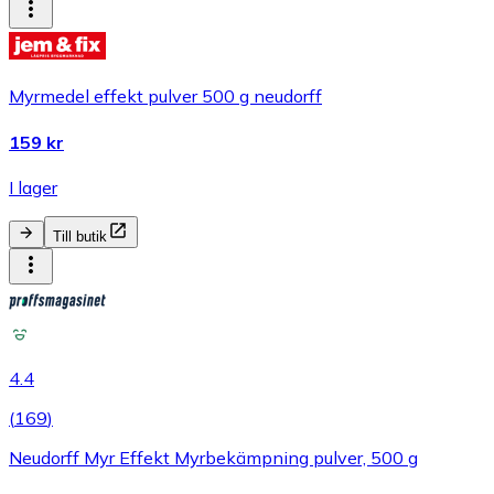
Myrmedel effekt pulver 500 g neudorff
159 kr
I lager
Till butik
4.4
(
169
)
Neudorff Myr Effekt Myrbekämpning pulver, 500 g