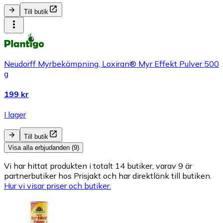
Till butik
Neudorff Myrbekämpning, Loxiran® Myr Effekt Pulver 500
g
199 kr
I lager
Till butik
Visa alla erbjudanden (9)
Vi har hittat produkten i totalt 14 butiker, varav 9 är
partnerbutiker hos Prisjakt och har direktlänk till butiken.
Hur vi visar priser och butiker.