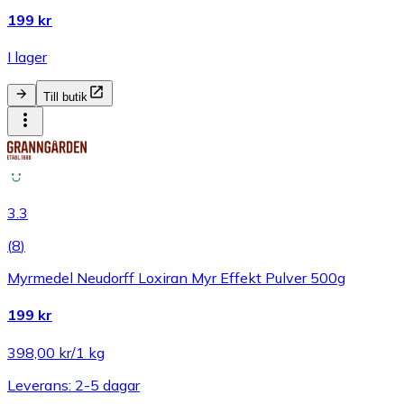
199 kr
I lager
Till butik
3.3
(
8
)
Myrmedel Neudorff Loxiran Myr Effekt Pulver 500g
199 kr
398,00 kr/1 kg
Leverans: 2-5 dagar