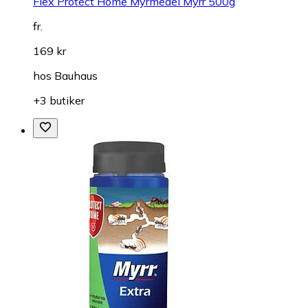
Flex Protect Home Myrmedel Myrr 500g
fr.
169 kr
hos
Bauhaus
+3 butiker