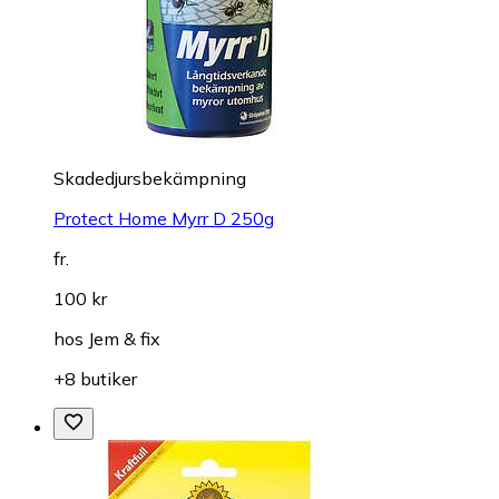
Skadedjursbekämpning
Protect Home Myrr D 250g
fr.
100 kr
hos
Jem & fix
+8 butiker