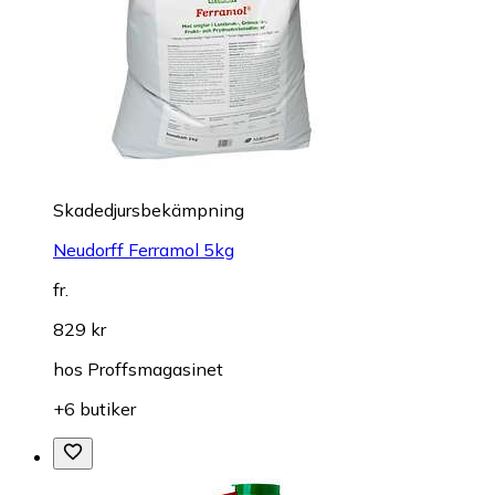
Skadedjursbekämpning
Neudorff Ferramol 5kg
fr.
829 kr
hos
Proffsmagasinet
+6 butiker