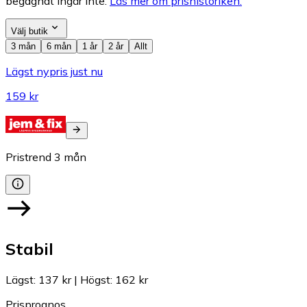
begagnat ingår inte.
Läs mer om prishistoriken.
Välj butik
3 mån
6 mån
1 år
2 år
Allt
Lägst nypris just nu
159 kr
Pristrend
3
mån
Stabil
Lägst
:
137 kr
|
Högst
:
162 kr
Prisprognos