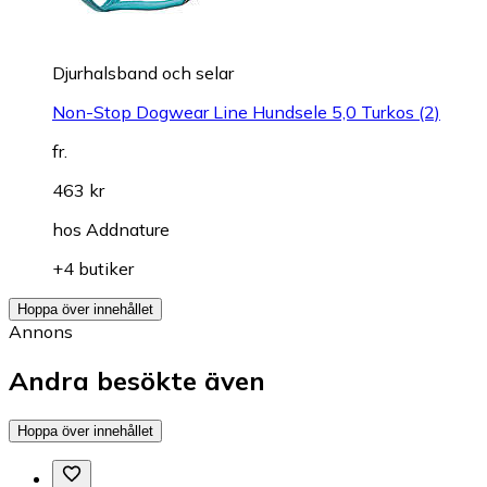
Djurhalsband och selar
Non-Stop Dogwear Line Hundsele 5,0 Turkos (2)
fr.
463 kr
hos
Addnature
+4 butiker
Hoppa över innehållet
Annons
Andra besökte även
Hoppa över innehållet