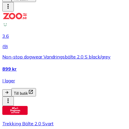
3.6
(
9
)
Non-stop dogwear Vandringsbälte 2.0 S black/grey
899 kr
I lager
Till butik
Trekking Bälte 2.0 Svart