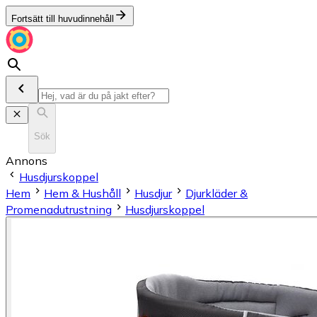
Fortsätt till huvudinnehåll
Sök
Annons
Husdjurskoppel
Hem
Hem & Hushåll
Husdjur
Djurkläder &
Promenadutrustning
Husdjurskoppel