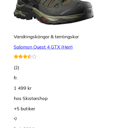
Vandringskängor & terrängskor
Salomon Quest 4 GTX (Herr)
(
2
)
fr.
1 499 kr
hos
Skistarshop
+5 butiker