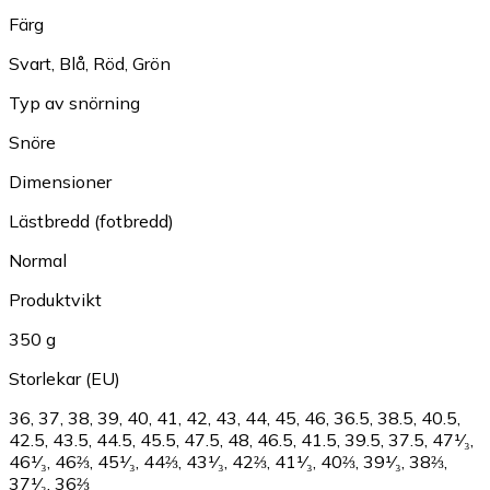
Färg
Svart
,
Blå
,
Röd
,
Grön
Typ av snörning
Snöre
Dimensioner
Lästbredd (fotbredd)
Normal
Produktvikt
350 g
Storlekar (EU)
36
,
37
,
38
,
39
,
40
,
41
,
42
,
43
,
44
,
45
,
46
,
36.5
,
38.5
,
40.5
,
42.5
,
43.5
,
44.5
,
45.5
,
47.5
,
48
,
46.5
,
41.5
,
39.5
,
37.5
,
47¹⁄₃
,
46¹⁄₃
,
46⅔
,
45¹⁄₃
,
44⅔
,
43¹⁄₃
,
42⅔
,
41¹⁄₃
,
40⅔
,
39¹⁄₃
,
38⅔
,
37¹⁄₃
,
36⅔