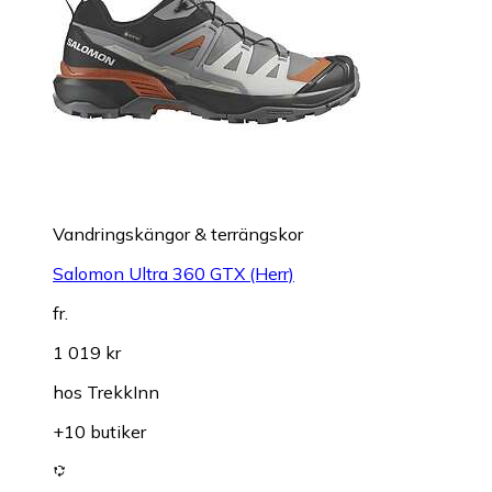
Vandringskängor & terrängskor
Salomon Ultra 360 GTX (Herr)
fr.
1 019 kr
hos
TrekkInn
+10 butiker