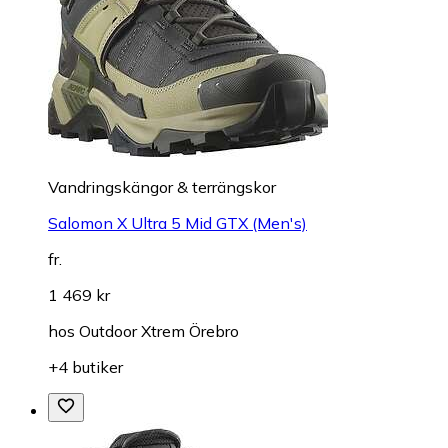
Vandringskängor & terrängskor
Salomon X Ultra 5 Mid GTX (Men's)
fr.
1 469 kr
hos
Outdoor Xtrem Örebro
+4 butiker