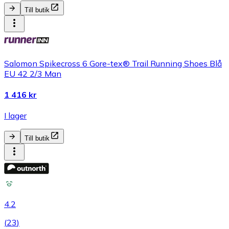
Till butik
Salomon Spikecross 6 Gore-tex® Trail Running Shoes Blå
EU 42 2/3 Man
1 416 kr
I lager
Till butik
4.2
(
23
)