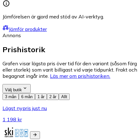
Jämförelsen är gjord med stöd av AI-verktyg.
Jämför produkter
Annons
Prishistorik
Grafen visar lägsta pris över tid för den variant (såsom färg
eller storlek) som varit billigast vid varje tidpunkt. Frakt och
begagnat ingår inte.
Läs mer om prishistoriken.
Välj butik
3 mån
6 mån
1 år
2 år
Allt
Lägst nypris just nu
1 198 kr