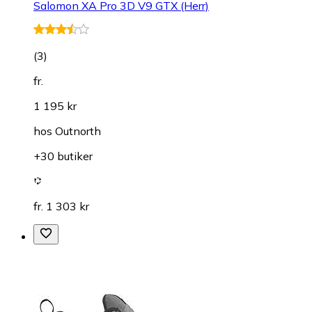
Salomon XA Pro 3D V9 GTX (Herr)
(
3
)
fr.
1 195 kr
hos
Outnorth
+30 butiker
fr. 1 303 kr