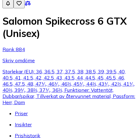
Salomon Spikecross 6 GTX
(Unisex)
Rank 884
Skriv omdöme
Storlekar (EU): 36, 36.5, 37, 37.5, 38, 38.5, 39, 39.5, 40,
40.5, 41, 41.5, 42, 42.5, 43, 43.5, 44, 44.5, 45, 45.5, 46,
46.5, 47.5, 48, 47¹⁄₃, 46¹⁄₃, 46⅔, 45¹⁄₃, 44⅔, 43¹⁄₃, 42⅔, 41¹⁄₃,
40⅔, 39¹⁄₃, 38⅔, 37¹⁄₃, 36⅔, Funktioner: Vattentät,
Dubbar/spikar, Tillverkat av återvunnet material, Passform:
Herr, Dam
Priser
Insikter
Prishistorik