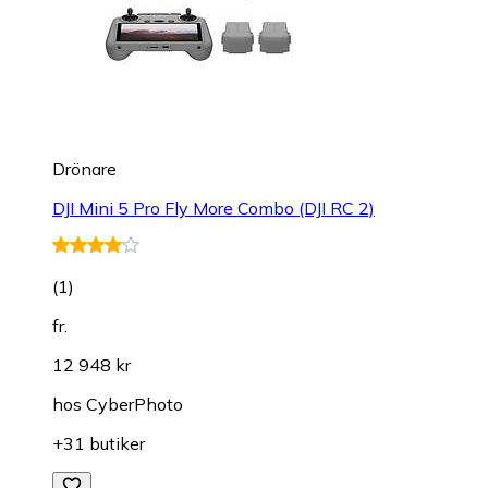
Drönare
DJI Mini 5 Pro Fly More Combo (DJI RC 2)
(
1
)
fr.
12 948 kr
hos
CyberPhoto
+31 butiker