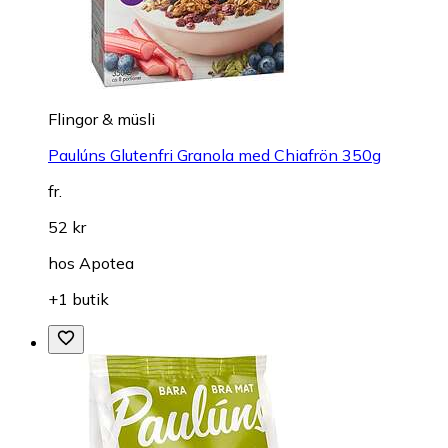
Flingor & müsli
Paulúns Glutenfri Granola med Chiafrön 350g
fr.
52 kr
hos
Apotea
+1 butik