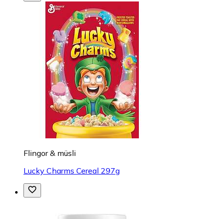
Flingor & müsli
Lucky Charms Cereal 297g