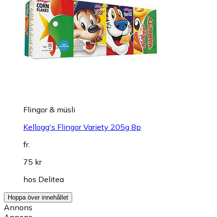
Flingor & müsli
Kellogg's Flingor Variety 205g 8p
fr.
75 kr
hos
Delitea
Hoppa över innehållet
Annons
Annons