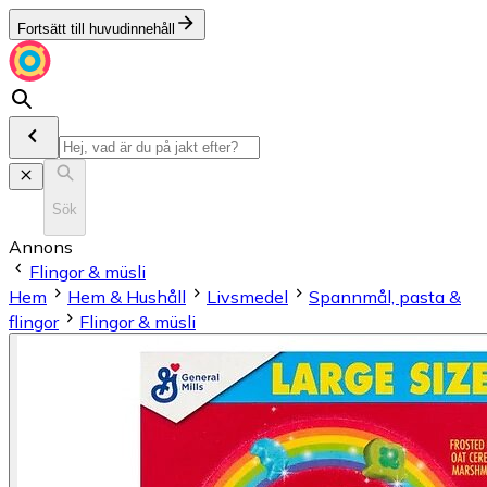
Fortsätt till huvudinnehåll
Sök
Annons
Flingor & müsli
Hem
Hem & Hushåll
Livsmedel
Spannmål, pasta &
flingor
Flingor & müsli