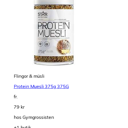
Flingor & müsli
Protein Muesli 375g 375G
fr.
79 kr
hos
Gymgrossisten
+1 butik