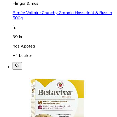
Flingor & müsli
Renée Voltaire Crunchy Granola Hasselnöt & Russin
500g
fr.
39 kr
hos
Apotea
+4 butiker