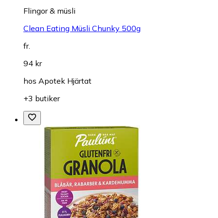
Flingor & müsli
Clean Eating Müsli Chunky 500g
fr.
94 kr
hos
Apotek Hjärtat
+3 butiker