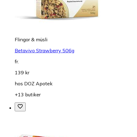
Flingor & müsli
Betavivo Strawberry 506g
fr.
139 kr
hos
DOZ Apotek
+13 butiker