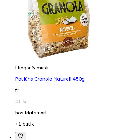
Flingor & müsli
Paulúns Granola Naturell 450g
fr.
41 kr
hos
Matsmart
+1 butik