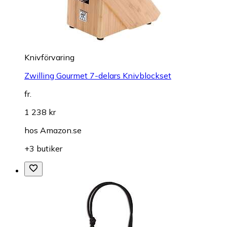
Knivförvaring
Zwilling Gourmet 7-delars Knivblockset
fr.
1 238 kr
hos
Amazon.se
+3 butiker