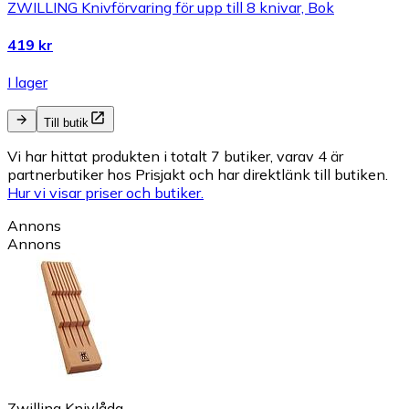
ZWILLING Knivförvaring för upp till 8 knivar, Bok
419 kr
I lager
Till butik
Vi har hittat produkten i totalt 7 butiker, varav 4 är
partnerbutiker hos Prisjakt och har direktlänk till butiken.
Hur vi visar priser och butiker.
Annons
Annons
Zwilling Knivlåda