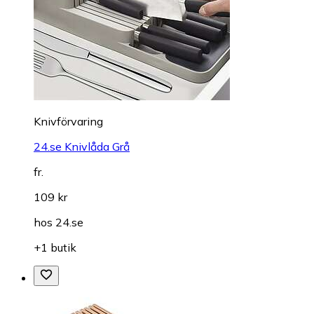
Knivförvaring
24.se Knivlåda Grå
fr.
109 kr
hos
24.se
+1 butik