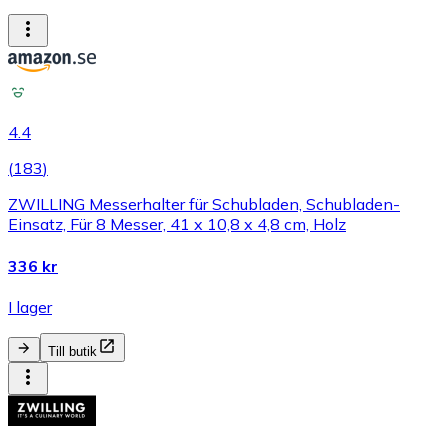
4.4
(
183
)
ZWILLING Messerhalter für Schubladen, Schubladen-
Einsatz, Für 8 Messer, 41 x 10,8 x 4,8 cm, Holz
336 kr
I lager
Till butik