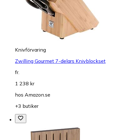
Knivförvaring
Zwilling Gourmet 7-delars Knivblockset
fr.
1 238 kr
hos
Amazon.se
+3 butiker