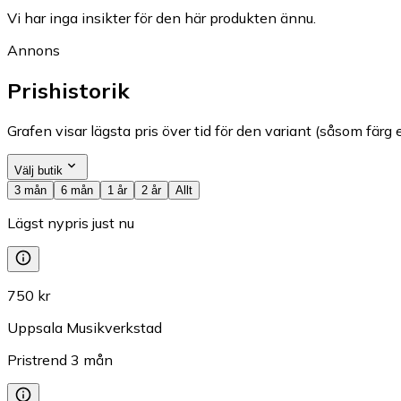
Vi har inga insikter för den här produkten ännu.
Annons
Prishistorik
Grafen visar lägsta pris över tid för den variant (såsom färg e
Välj butik
3 mån
6 mån
1 år
2 år
Allt
Lägst nypris just nu
750 kr
Uppsala Musikverkstad
Pristrend
3
mån