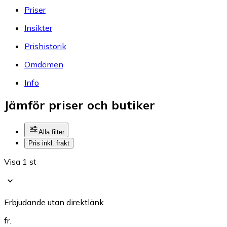
Priser
Insikter
Prishistorik
Omdömen
Info
Jämför priser och butiker
Alla filter
Pris inkl. frakt
Visa 1 st
Erbjudande utan direktlänk
fr.