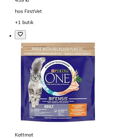
459 kr
hos
FirstVet
+1 butik
Kattmat