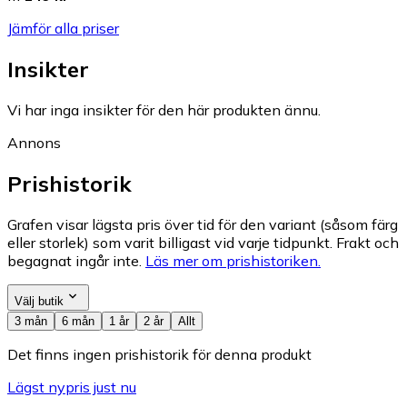
Jämför alla priser
Insikter
Vi har inga insikter för den här produkten ännu.
Annons
Prishistorik
Grafen visar lägsta pris över tid för den variant (såsom färg
eller storlek) som varit billigast vid varje tidpunkt. Frakt och
begagnat ingår inte.
Läs mer om prishistoriken.
Välj butik
3 mån
6 mån
1 år
2 år
Allt
Det finns ingen prishistorik för denna produkt
Lägst nypris just nu