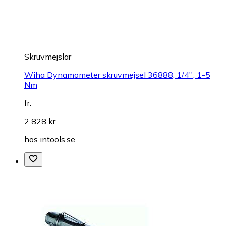
Skruvmejslar
Wiha Dynamometer skruvmejsel 36888; 1/4''; 1-5
Nm
fr.
2 828 kr
hos
intools.se