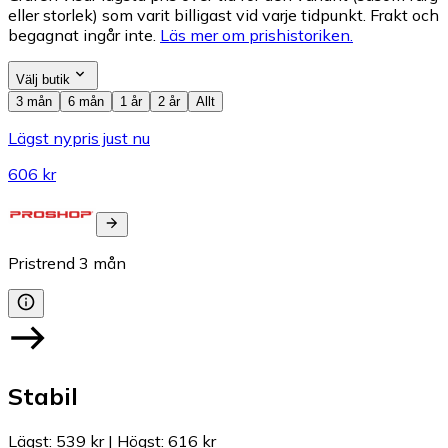
eller storlek) som varit billigast vid varje tidpunkt. Frakt och
begagnat ingår inte.
Läs mer om prishistoriken.
Välj butik
3 mån
6 mån
1 år
2 år
Allt
Lägst nypris just nu
606 kr
Pristrend
3
mån
Stabil
Lägst
:
539 kr
|
Högst
:
616 kr