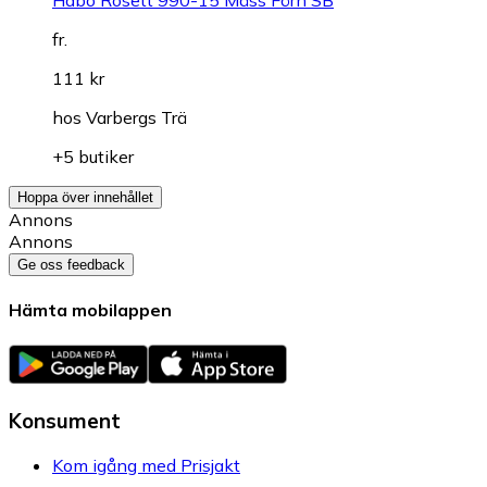
Habo Rosett 990-15 Mäss Förn SB
fr.
111 kr
hos
Varbergs Trä
+5 butiker
Hoppa över innehållet
Annons
Annons
Ge oss feedback
Hämta mobilappen
Konsument
Kom igång med Prisjakt