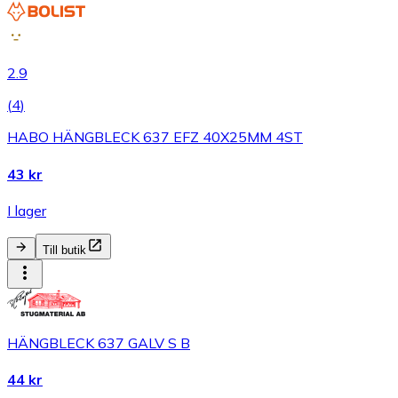
2.9
(
4
)
HABO HÄNGBLECK 637 EFZ 40X25MM 4ST
43 kr
I lager
Till butik
HÄNGBLECK 637 GALV S B
44 kr