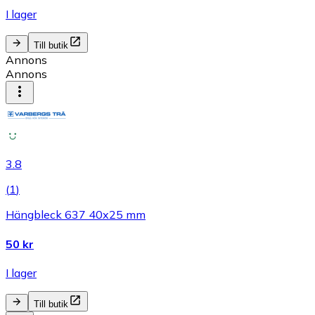
I lager
Till butik
Annons
Annons
3.8
(
1
)
Hängbleck 637 40x25 mm
50 kr
I lager
Till butik